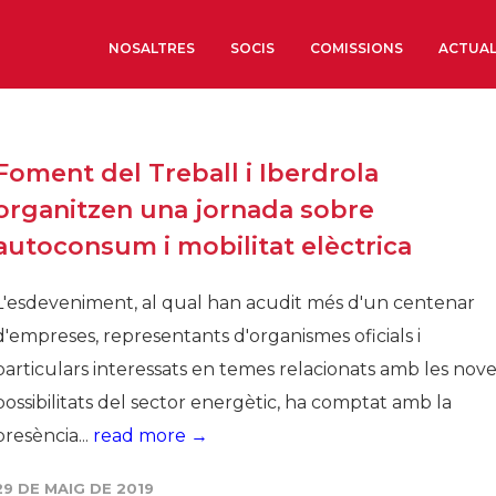
NOSALTRES
SOCIS
COMISSIONS
ACTUAL
Sobre nosaltres
Foment del Treball i Iberdrola
Òrgans de Govern
organitzen una jornada sobre
Òrgans Consultius
autoconsum i mobilitat elèctrica
Estructura Executiva
Institut d’Estudis Estrat
L'esdeveniment, al qual han acudit més d'un centenar
Societat Barcelonesa d’
d'empreses, representants d'organismes oficials i
Econòmics i Socials
particulars interessats en temes relacionats amb les nov
Organitzacions territori
possibilitats del sector energètic, ha comptat amb la
Organitzacions sectoria
presència...
read more →
Coneix més
29 DE MAIG DE 2019