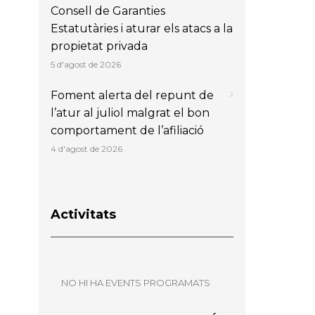
Consell de Garanties
Estatutàries i aturar els atacs a la
propietat privada
5 d'agost de 2026
Foment alerta del repunt de
l’atur al juliol malgrat el bon
comportament de l’afiliació
4 d'agost de 2026
Activitats
NO HI HA EVENTS PROGRAMATS