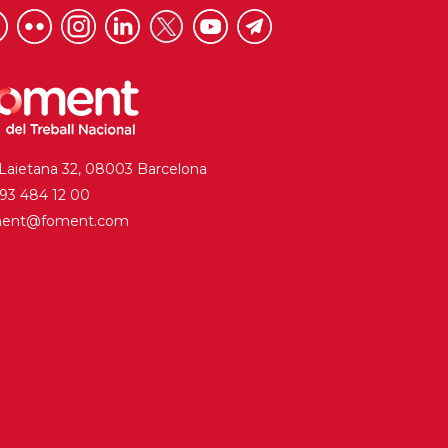
 Laietana 32, 08003 Barcelona
. 93 484 12 00
ment@foment.com