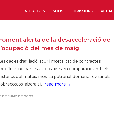
NOSALTRES
SOCIS
COMISSIONS
ACTUAL
Sobre nosaltres
Foment alerta de la desacceleració de
Òrgans de Govern
l’ocupació del mes de maig
Òrgans Consultius
Estructura Executiva
Les dades d'afiliació, atur i mortalitat de contractes
Institut d’Estudis Estrat
indefinits no han estat positives en comparació amb els
Societat Barcelonesa d’
històrics del mateix mes. La patronal demana revisar els
Econòmics i Socials
sobrecostos laborals i...
read more →
Organitzacions territori
Organitzacions sectoria
2 DE JUNY DE 2023
Coneix més