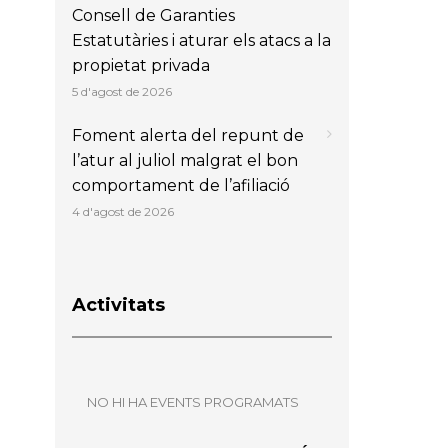
Consell de Garanties
Estatutàries i aturar els atacs a la
propietat privada
5 d'agost de 2026
Foment alerta del repunt de
l’atur al juliol malgrat el bon
comportament de l’afiliació
4 d'agost de 2026
Activitats
NO HI HA EVENTS PROGRAMATS