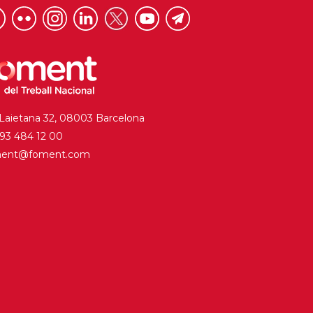
 Laietana 32, 08003 Barcelona
. 93 484 12 00
ment@foment.com