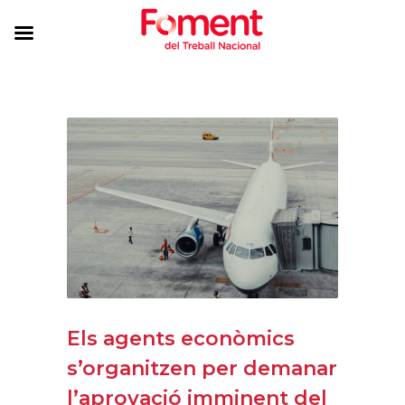
Els agents econòmics
s’organitzen per demanar
l’aprovació imminent del