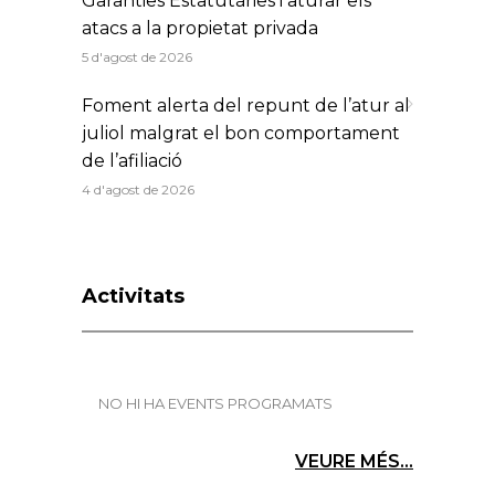
Garanties Estatutàries i aturar els
atacs a la propietat privada
5 d'agost de 2026
Foment alerta del repunt de l’atur al
juliol malgrat el bon comportament
de l’afiliació
4 d'agost de 2026
Activitats
NO HI HA EVENTS PROGRAMATS
VEURE MÉS...