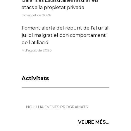
Garanties Estatutàries i aturar els
atacs a la propietat privada
5 d'agost de 2026
Foment alerta del repunt de l’atur al
juliol malgrat el bon comportament
de l’afiliació
4 d'agost de 2026
Activitats
NO HI HA EVENTS PROGRAMATS
VEURE MÉS...