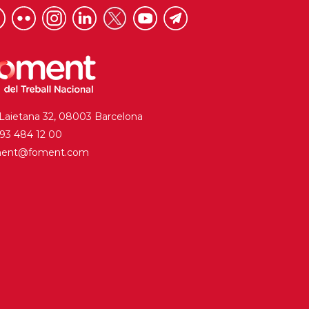
 Laietana 32, 08003 Barcelona
. 93 484 12 00
ment@foment.com