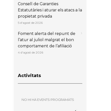
Consell de Garanties
Estatutàries i aturar els atacs a la
propietat privada
5 d'agost de 2026
Foment alerta del repunt de
l’atur al juliol malgrat el bon
comportament de l’afiliació
4 d'agost de 2026
Activitats
NO HI HA EVENTS PROGRAMATS