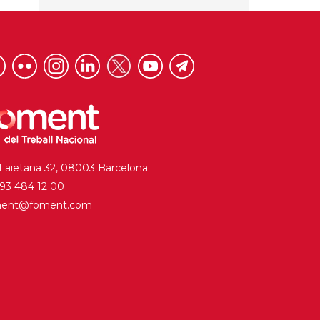
 Laietana 32, 08003 Barcelona
. 93 484 12 00
ment@foment.com