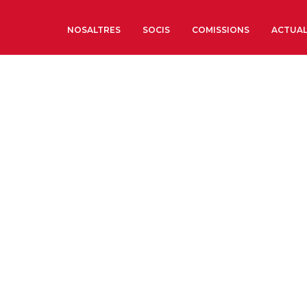
NOSALTRES
SOCIS
COMISSIONS
ACTUAL
Sobre nosaltres
Òrgans de Govern
Òrgans Consultius
Estructura Executiva
Institut d’Estudis Estrat
Societat Barcelonesa d’
Econòmics i Socials
Organitzacions territori
Organitzacions sectoria
Coneix més