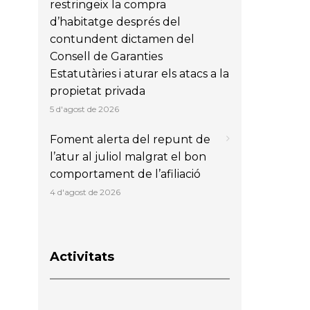
restringeix la compra
d’habitatge després del
contundent dictamen del
Consell de Garanties
Estatutàries i aturar els atacs a la
propietat privada
5 d'agost de 2026
Foment alerta del repunt de
l’atur al juliol malgrat el bon
comportament de l’afiliació
4 d'agost de 2026
Activitats