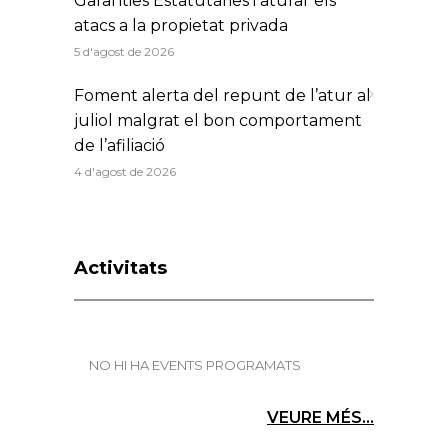
Garanties Estatutàries i aturar els
atacs a la propietat privada
5 d'agost de 2026
Foment alerta del repunt de l’atur al
juliol malgrat el bon comportament
de l’afiliació
4 d'agost de 2026
Activitats
NO HI HA EVENTS PROGRAMATS
VEURE MÉS...