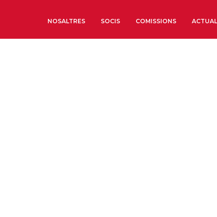
NOSALTRES
SOCIS
COMISSIONS
ACTUAL
Sobre nosaltres
Òrgans de Govern
Òrgans Consultius
Estructura Executiva
Institut d’Estudis Estrat
Societat Barcelonesa d’
Econòmics i Socials
Organitzacions territori
Organitzacions sectoria
Coneix més