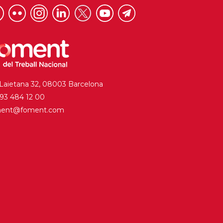
 Laietana 32, 08003 Barcelona
. 93 484 12 00
ment@foment.com