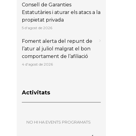
Consell de Garanties
Estatutàries i aturar els atacs a la
propietat privada
5 d'agost de 2026
Foment alerta del repunt de
l’atur al juliol malgrat el bon
comportament de l’afiliació
4 d'agost de 2026
Activitats
NO HI HA EVENTS PROGRAMATS