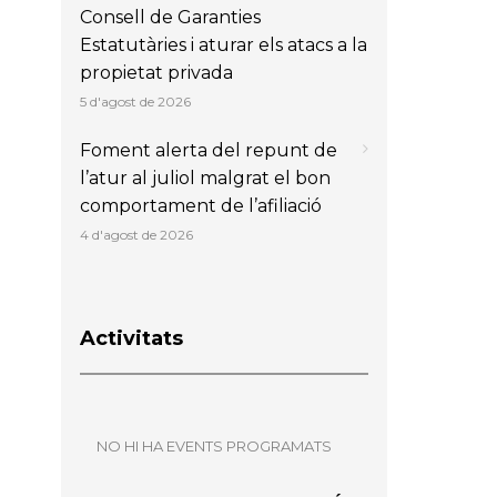
Consell de Garanties
Estatutàries i aturar els atacs a la
propietat privada
5 d'agost de 2026
Foment alerta del repunt de
l’atur al juliol malgrat el bon
comportament de l’afiliació
4 d'agost de 2026
Activitats
NO HI HA EVENTS PROGRAMATS