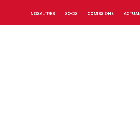
NOSALTRES
SOCIS
COMISSIONS
ACTUAL
Sobre nosaltres
Òrgans de Govern
Òrgans Consultius
Estructura Executiva
Institut d’Estudis Estrat
Societat Barcelonesa d’
Econòmics i Socials
Organitzacions territori
Organitzacions sectoria
Coneix més