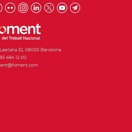
 Laietana 32, 08003 Barcelona
. 93 484 12 00
ment@foment.com