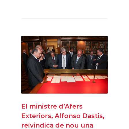
El ministre d’Afers
Exteriors, Alfonso Dastis,
reivindica de nou una