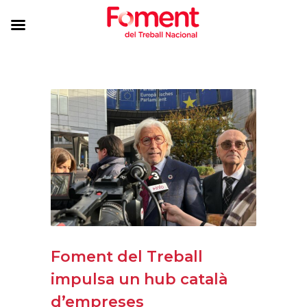
Foment del Treball
impulsa un hub català
d’empreses