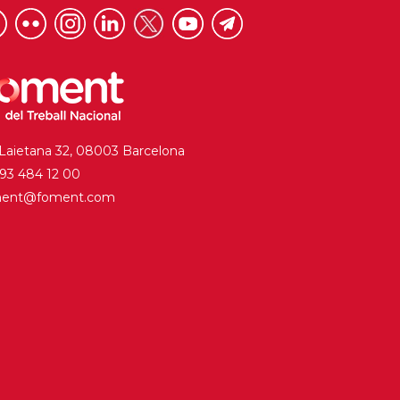
 Laietana 32, 08003 Barcelona
. 93 484 12 00
ment@foment.com