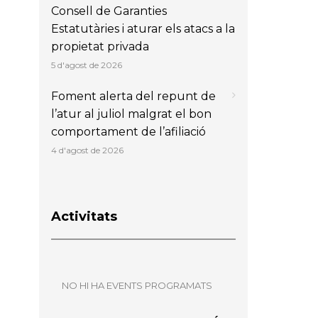
Consell de Garanties
Estatutàries i aturar els atacs a la
propietat privada
5 d'agost de 2026
Foment alerta del repunt de
l’atur al juliol malgrat el bon
comportament de l’afiliació
4 d'agost de 2026
Activitats
NO HI HA EVENTS PROGRAMATS