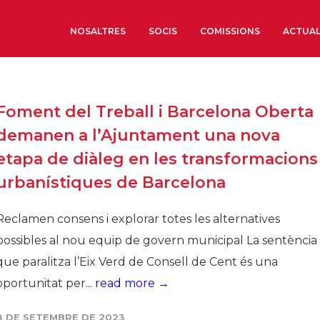
NOSALTRES
SOCIS
COMISSIONS
ACTUAL
Sobre nosaltres
Foment del Treball i Barcelona Oberta
Òrgans de Govern
demanen a l’Ajuntament una nova
Òrgans Consultius
etapa de diàleg en les transformacions
Estructura Executiva
urbanístiques de Barcelona
Institut d’Estudis Estrat
Societat Barcelonesa d’
Reclamen consens i explorar totes les alternatives
Econòmics i Socials
possibles al nou equip de govern municipal La sentència
Organitzacions territori
que paralitza l’Eix Verd de Consell de Cent és una
Organitzacions sectoria
oportunitat per...
read more →
Coneix més
8 DE SETEMBRE DE 2023