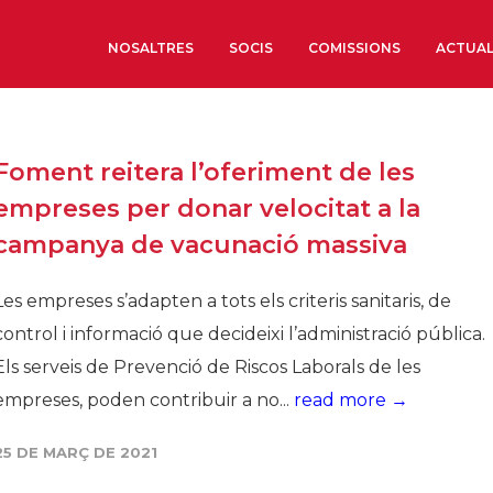
NOSALTRES
SOCIS
COMISSIONS
ACTUAL
Sobre nosaltres
Foment reitera l’oferiment de les
Òrgans de Govern
empreses per donar velocitat a la
Òrgans Consultius
campanya de vacunació massiva
Estructura Executiva
Institut d’Estudis Estrat
Les empreses s’adapten a tots els criteris sanitaris, de
Societat Barcelonesa d’
control i informació que decideixi l’administració pública.
Econòmics i Socials
Els serveis de Prevenció de Riscos Laborals de les
Organitzacions territori
empreses, poden contribuir a no...
read more →
Organitzacions sectoria
25 DE MARÇ DE 2021
Coneix més