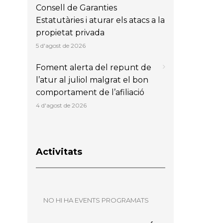
Consell de Garanties
Estatutàries i aturar els atacs a la
propietat privada
5 d'agost de 2026
Foment alerta del repunt de
l’atur al juliol malgrat el bon
comportament de l’afiliació
4 d'agost de 2026
Activitats
NO HI HA EVENTS PROGRAMATS