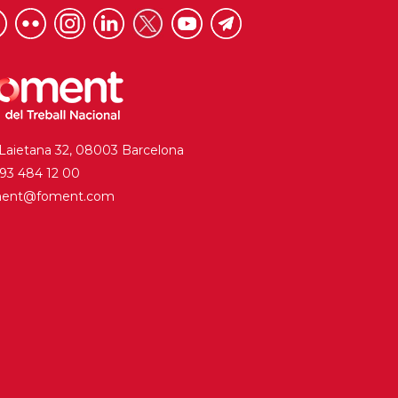
 Laietana 32, 08003 Barcelona
. 93 484 12 00
ment@foment.com