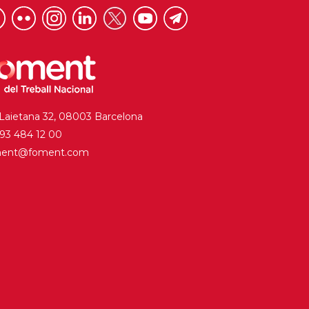
 Laietana 32, 08003 Barcelona
. 93 484 12 00
ment@foment.com