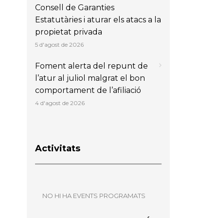
Consell de Garanties
Estatutàries i aturar els atacs a la
propietat privada
5 d'agost de 2026
Foment alerta del repunt de
l’atur al juliol malgrat el bon
comportament de l’afiliació
4 d'agost de 2026
Activitats
NO HI HA EVENTS PROGRAMATS