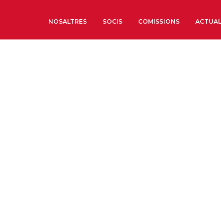
NOSALTRES
SOCIS
COMISSIONS
ACTUAL
Sobre nosaltres
Òrgans de Govern
Òrgans Consultius
Estructura Executiva
Institut d’Estudis Estrat
Societat Barcelonesa d’
Econòmics i Socials
Organitzacions territori
Organitzacions sectoria
Coneix més