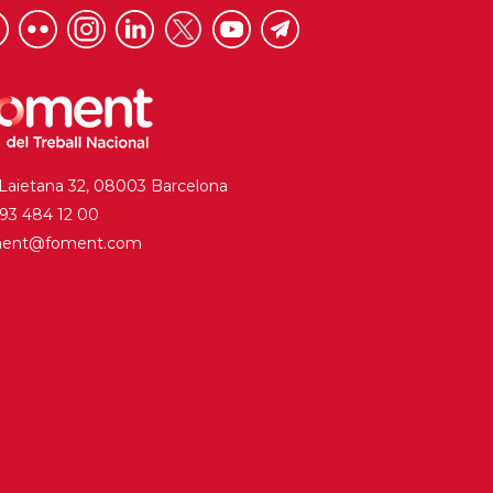
 Laietana 32, 08003 Barcelona
. 93 484 12 00
ment@foment.com