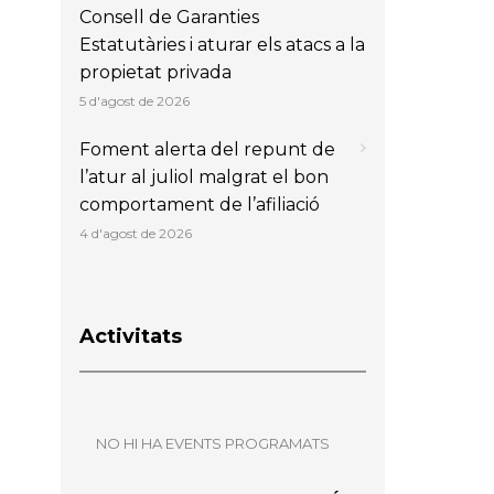
Consell de Garanties
Estatutàries i aturar els atacs a la
propietat privada
5 d'agost de 2026
Foment alerta del repunt de
l’atur al juliol malgrat el bon
comportament de l’afiliació
4 d'agost de 2026
Activitats
NO HI HA EVENTS PROGRAMATS