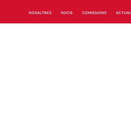
NOSALTRES
SOCIS
COMISSIONS
ACTUAL
Sobre nosaltres
Òrgans de Govern
Òrgans Consultius
Estructura Executiva
Institut d’Estudis Estrat
Societat Barcelonesa d’
Econòmics i Socials
Organitzacions territori
Organitzacions sectoria
Coneix més