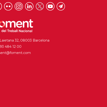
 Laietana 32, 08003 Barcelona
. 93 484 12 00
ment@foment.com