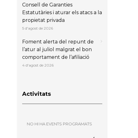
Consell de Garanties
Estatutàries i aturar els atacs a la
propietat privada
5 d'agost de 2026
Foment alerta del repunt de
l’atur al juliol malgrat el bon
comportament de l’afiliació
4 d'agost de 2026
Activitats
NO HI HA EVENTS PROGRAMATS