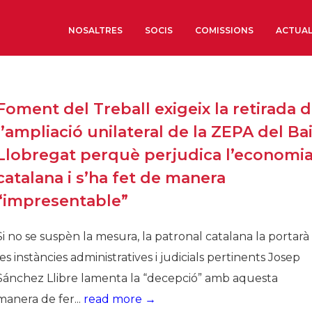
NOSALTRES
SOCIS
COMISSIONS
ACTUAL
Sobre nosaltres
Foment del Treball exigeix la retirada 
Òrgans de Govern
l’ampliació unilateral de la ZEPA del Ba
Òrgans Consultius
Llobregat perquè perjudica l’economi
Estructura Executiva
catalana i s’ha fet de manera
Institut d’Estudis Estrat
“impresentable”
Societat Barcelonesa d’
Econòmics i Socials
Si no se suspèn la mesura, la patronal catalana la portarà
Organitzacions territori
les instàncies administratives i judicials pertinents Josep
Organitzacions sectoria
Sánchez Llibre lamenta la “decepció” amb aquesta
Coneix més
manera de fer...
read more →