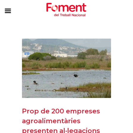
Prop de 200 empreses
agroalimentàries
presenten al·legacions