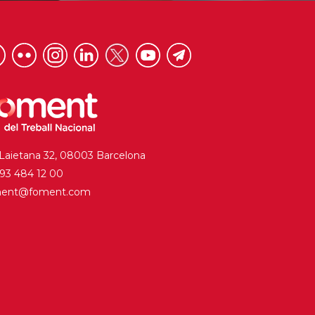
 Laietana 32, 08003 Barcelona
. 93 484 12 00
ment@foment.com