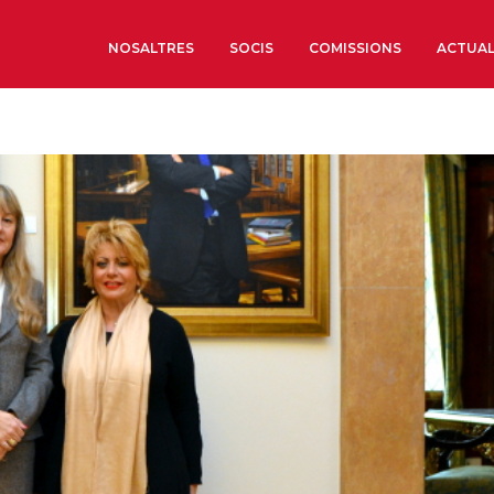
NOSALTRES
SOCIS
COMISSIONS
ACTUAL
Sobre nosaltres
Òrgans de Govern
Òrgans Consultius
Estructura Executiva
Institut d’Estudis Estrat
Societat Barcelonesa d’
Econòmics i Socials
Organitzacions territori
Organitzacions sectoria
Coneix més