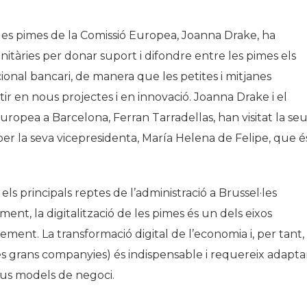
 les pimes de la Comissió Europea, Joanna Drake, ha
itàries per donar suport i difondre entre les pimes els
ional bancari, de manera que les petites i mitjanes
r en nous projectes i en innovació. Joanna Drake i el
 Europea a Barcelona,
Ferran Tarradellas, han visitat la se
er la seva vicepresidenta, Mar
í
a Helena de Felipe, que
é
s principals reptes de l’administració a Brussel·les
ment, la digitalització de les pimes és un dels eixos
ment. La transformació digital de l’economia i, per tant,
 les grans companyies) és indispensable i requereix adapta
seus models de negoci.