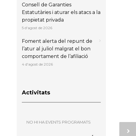
Consell de Garanties
a
Estatutàries i aturar els atacs a la
propietat privada
5 d'agost de 2026
Foment alerta del repunt de
l’atur al juliol malgrat el bon
comportament de l’afiliació
4 d'agost de 2026
Activitats
NO HI HA EVENTS PROGRAMATS