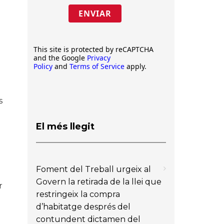
ENVIAR
This site is protected by reCAPTCHA
and the Google
Privacy
Policy
and
Terms of Service
apply.
u
s
El més llegit
Foment del Treball urgeix al
Govern la retirada de la llei que
r
restringeix la compra
d’habitatge després del
contundent dictamen del