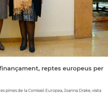
Història
Galeria de Presidents
Biblioteca Arxiu
Seu Social
 finançament, reptes europeus per
les pimes de la Comissió Europea, Joanna Drake, visita