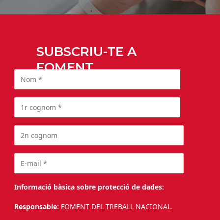
SUBSCRIU-TE A
FOMENT
Informació bàsica sobre protecció de dades:
Responsable:
FOMENT DEL TREBALL NACIONAL.