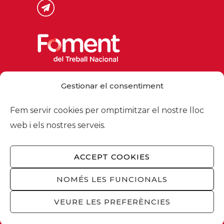
Via Laietana 32, 08003 Barcelona
Gestionar el consentiment
Tel. 93 484 12 00
foment@foment.com
Fem servir cookies per omptimitzar el nostre lloc
web i els nostres serveis.
ACCEPT COOKIES
© 2026 - Foment del Treball Nacional
Nosaltres
/
Associats
/
Comissions
/
NOMÉS LES FUNCIONALS
Actualitat
/
Serveis
/
Avís legal
/
Política de
privacitat
/
Política cookies
/
Privacitat
VEURE LES PREFERÈNCIES
xarxes socials