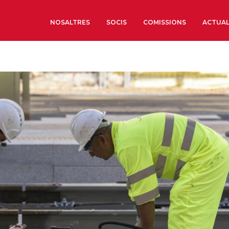
NOSALTRES
SOCIS
COMISSIONS
ACTUAL
Sobre nosaltres
Òrgans de Govern
Òrgans Consultius
Estructura Executiva
Institut d’Estudis Estrat
Societat Barcelonesa d’
Econòmics i Socials
Organitzacions territori
Organitzacions sectoria
Coneix més