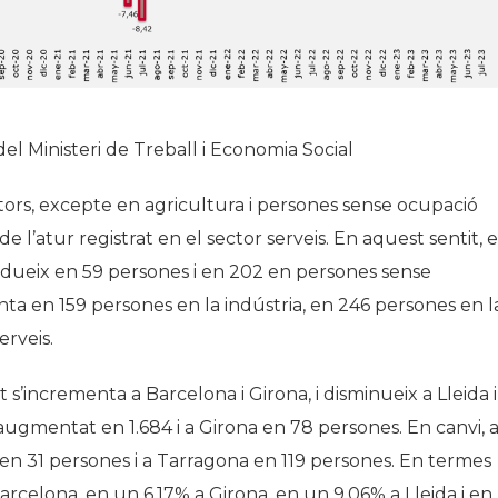
del Ministeri de Treball i Economia Social
ctors, excepte en agricultura i persones sense ocupació
 l’atur registrat en el sector serveis. En aquest sentit, 
s redueix en 59 persones i en 202 en persones sense
nta en 159 persones en la indústria, en 246 persones en l
erveis.
 s’incrementa a Barcelona i Girona, i disminueix a Lleida i
augmentat en 1.684 i a Girona en 78 persones. En canvi, 
t en 31 persones i a Tarragona en 119 persones. En termes
Barcelona, en un 6,17% a Girona, en un 9,06% a Lleida i en