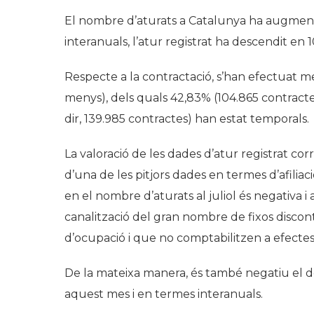
El nombre d’aturats a Catalunya ha augmenta
interanuals, l’atur registrat ha descendit en 
Respecte a la contractació, s’han efectuat m
menys), dels quals 42,83% (104.865 contractes) 
dir, 139.985 contractes) han estat temporals.
La valoració de les dades d’atur registrat cor
d’una de les pitjors dades en termes d’afiliaci
en el nombre d’aturats al juliol és negativa i 
canalització del gran nombre de fixos disco
d’ocupació i que no comptabilitzen a efectes d
De la mateixa manera, és també negatiu el de
aquest mes i en termes interanuals.