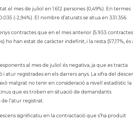
t el mes de juliol en 1.612 persones (0,49%). En termes
10.035 (-2,94%). El nombre d’aturats se situa en 331.356.
enys contractes que en el mes anterior (5.933 contractes
ho han estat de caràcter indefinit, i la resta (57,17%, és 
responents al mes de juliol és negativa, ja que es tracta
ó i atur registrades en els darrers anys. La xifra del desce
això malgrat no tenir en consideració a nivell estadístic la
ntinus que es troben en situació de demandants
e l’atur registrat.
scens significatiu en la contractació que s’ha produït