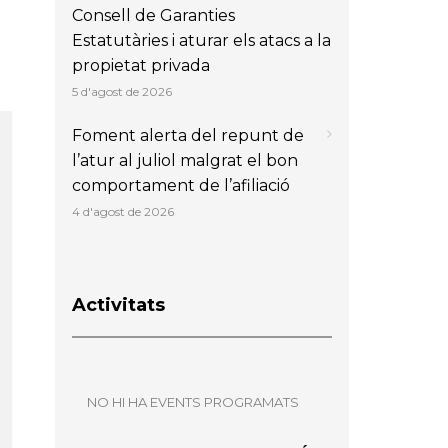
Consell de Garanties
Estatutàries i aturar els atacs a la
propietat privada
5 d'agost de 2026
Foment alerta del repunt de
l’atur al juliol malgrat el bon
comportament de l’afiliació
4 d'agost de 2026
Activitats
NO HI HA EVENTS PROGRAMATS