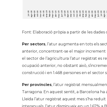
Font: Elaboració pròpia a partir de les dades 
Per sectors
, l’atur augmenta en tots els se
anterior, concentrant-se el major increment de
el sector de l’agricultura l’atur registrat e
ocupació anterior, no obstant això, s’increme
construcció i en 1.468 persones en el sector s
Per províncies
, l’atur registrat mensualment
Tarragona. En aquest sentit, a Barcelona ha 
Lleida l’atur registrat aquest mes s’ha reduï
interanuals, l’atur disminueix en un 1,67% a 