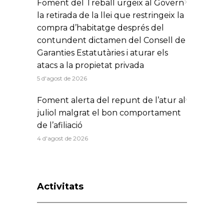
Foment del Treball urgeix al Govern
la retirada de la llei que restringeix la
compra d’habitatge després del
contundent dictamen del Consell de
Garanties Estatutàries i aturar els
atacs a la propietat privada
5 d'agost de 2026
Foment alerta del repunt de l’atur al
juliol malgrat el bon comportament
de l’afiliació
4 d'agost de 2026
Activitats