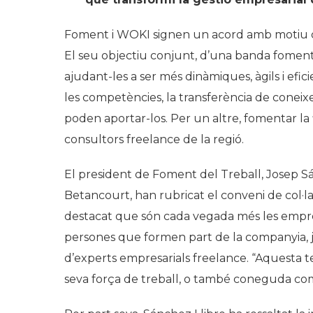
Foment i WOKI signen un acord amb motiu 
El seu objectiu conjunt, d’una banda fomentar
ajudant-les a ser més dinàmiques, àgils i efic
les competències, la transferència de conei
poden aportar-los. Per un altre, fomentar la fl
consultors freelance de la regió.
El president de Foment del Treball, Josep Sá
Betancourt, han rubricat el conveni de col·l
destacat que són cada vegada més les empre
persones que formen part de la companyia, 
d’experts empresarials freelance. “Aquesta t
seva força de treball, o també coneguda com 