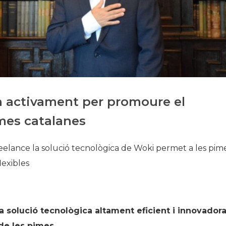
Història
Galeria de Presidents
Biblioteca Arxiu
Seu Social
n activament per promoure el
mes catalanes
eelance la solució tecnològica de Woki permet a les pim
lexibles
solució tecnològica altament eficient i innovador
de les pimes.