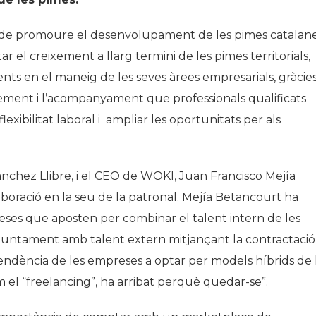
de promoure el desenvolupament de les pimes catalane
 el creixement a llarg termini de les pimes territorials,
ients en el maneig de les seves àrees empresarials, gràcies
xement i l’acompanyament que professionals qualificats
exibilitat laboral i ampliar les oportunitats per als
nchez Llibre, i el CEO de WOKI, Juan Francisco Mejía
aboració en la seu de la patronal. Mejía Betancourt ha
ses que aposten per combinar el talent intern de les
juntament amb talent extern mitjançant la contractació
endència de les empreses a optar per models híbrids de 
el “freelancing”, ha arribat perquè quedar-se”.