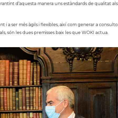
garantint d’aquesta manera uns estàndards de qualitat als
t i a ser més àgils i flexibles, així com generar a consulto
ls, són les dues premisses baix les que WOKI actua.