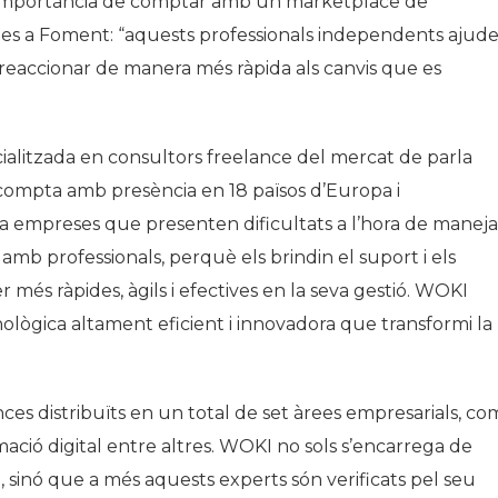
la importància de comptar amb un marketplace de
ades a Foment: “aquests professionals independents ajud
 a reaccionar de manera més ràpida als canvis que es
ialitzada en consultors freelance del mercat de parla
 compta amb presència en 18 països d’Europa i
 a empreses que presenten dificultats a l’hora de maneja
mb professionals, perquè els brindin el suport i els
més ràpides, àgils i efectives en la seva gestió. WOKI
lògica altament eficient i innovadora que transformi la
s distribuïts en un total de set àrees empresarials, co
ació digital entre altres. WOKI no sols s’encarrega de
sinó que a més aquests experts són verificats pel seu