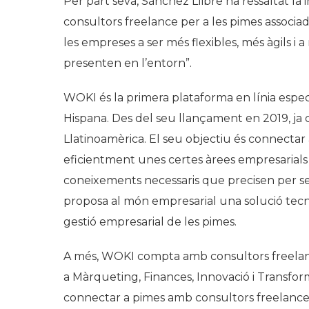
Per part seva, Sánchez Llibre ha ressaltat 
consultors freelance per a les pimes associ
les empreses a ser més flexibles, més àgils i
presenten en l’entorn”.
WOKI és la primera plataforma en línia espec
Hispana. Des del seu llançament en 2019, ja
Llatinoamèrica. El seu objectiu és connectar
eficientment unes certes àrees empresarials a
coneixements necessaris que precisen per ser 
proposa al món empresarial una solució tecno
gestió empresarial de les pimes.
A més, WOKI compta amb consultors freelance
a Màrqueting, Finances, Innovació i Transform
connectar a pimes amb consultors freelance, 