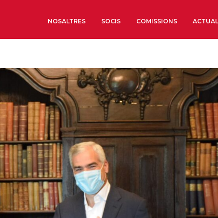
NOSALTRES
SOCIS
COMISSIONS
ACTUAL
Sobre nosaltres
Òrgans de Govern
Òrgans Consultius
Estructura Executiva
Institut d’Estudis Estrat
Societat Barcelonesa d’
Econòmics i Socials
Organitzacions territori
Organitzacions sectoria
Coneix més