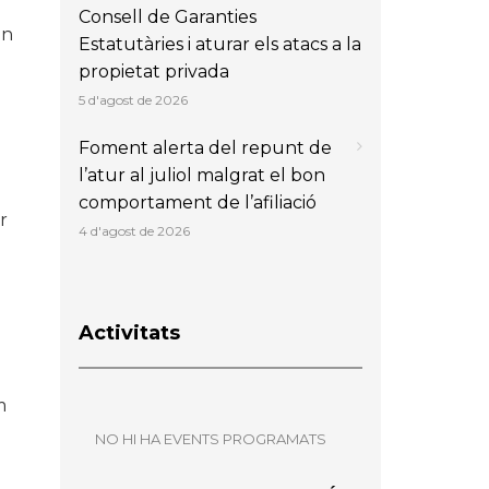
Consell de Garanties
en
Estatutàries i aturar els atacs a la
propietat privada
5 d'agost de 2026
Foment alerta del repunt de
l’atur al juliol malgrat el bon
comportament de l’afiliació
r
4 d'agost de 2026
Activitats
m
NO HI HA EVENTS PROGRAMATS