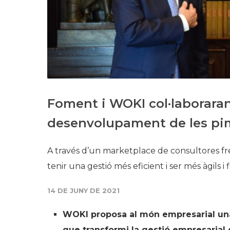
Foment i WOKI col·laborara
desenvolupament de les pi
A través d’un marketplace de consultores fr
tenir una gestió més eficient i ser més àgils i f
14 DE JUNY DE 2021
WOKI proposa al món empresarial una 
que transformi la gestió empresarial 