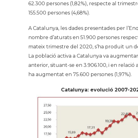
62.300 persones (1,82%), respecte al trimest
155.500 persones (4,68%).
A Catalunya, les dades presentades per l’En
nombre d’aturats en 51.900 persones respecte 
mateix trimestre del 2020, s’ha produït un de
La població activa a Catalunya va augmentar
anterior, situant-se en 3.906.100, i en relació
ha augmentat en 75.600 persones (1,97%).
Catalunya: evolució 2007-202