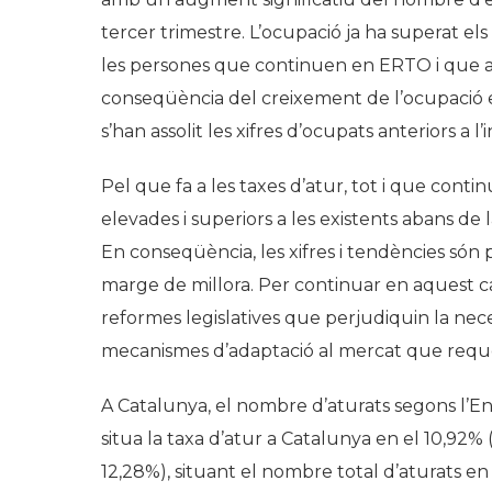
tercer trimestre. L’ocupació ja ha superat els
les persones que continuen en ERTO i que a
conseqüència del creixement de l’ocupació en
s’han assolit les xifres d’ocupats anteriors a l’
Pel que fa a les taxes d’atur, tot i que con
elevades i superiors a les existents abans de l
En conseqüència, les xifres i tendències són 
marge de millora. Per continuar en aquest c
reformes legislatives que perjudiquin la necess
mecanismes d’adaptació al mercat que requ
A Catalunya, el nombre d’aturats segons l’En
situa la taxa d’atur a Catalunya en el 10,92%
12,28%), situant el nombre total d’aturats 