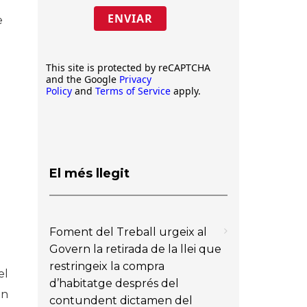
ENVIAR
e
This site is protected by reCAPTCHA
and the Google
Privacy
Policy
and
Terms of Service
apply.
El més llegit
Foment del Treball urgeix al
Govern la retirada de la llei que
restringeix la compra
el
d’habitatge després del
en
contundent dictamen del