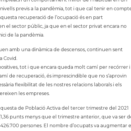
 nivells previs a la pandèmia, tot i que cal tenir en compt
questa recuperació de l’ocupació és en part
 el sector públic, ja que en el sector privat encara no
inici de la pandèmia.
tinuen amb una dinàmica de descensos, continuen sent
a Covid.
positives, tot i que encara queda molt camí per recórrer i
amí de recuperació, és imprescindible que no s’aprovin
ària flexibilitat de les nostres relacions laborals i els
ereixen les empreses.
questa de Població Activa del tercer trimestre del 2021
 (1,36 punts menys que el trimestre anterior, que va ser d
en 426.700 persones. El nombre d’ocupats va augmentar 