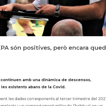
Història
Galeria de Presidents
Biblioteca Arxiu
Seu Social
’EPA són positives, però encara que
que continuen amb una dinàmica de descensos,
 les existents abans de la Covid.
ent les dades corresponents al tercer trimestre del 202
mpleats i un comportament millor de l’habitual en un