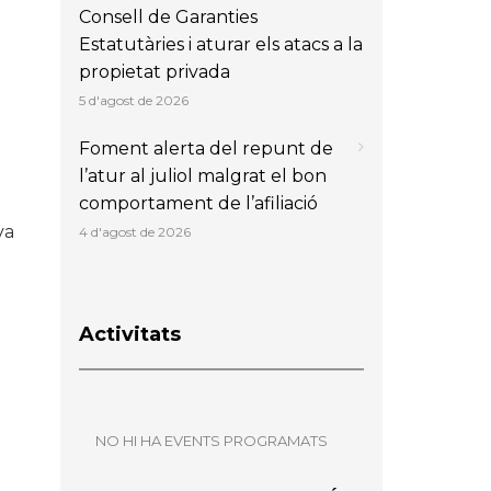
Consell de Garanties
Estatutàries i aturar els atacs a la
propietat privada
5 d'agost de 2026
Foment alerta del repunt de
l’atur al juliol malgrat el bon
comportament de l’afiliació
va
4 d'agost de 2026
Activitats
NO HI HA EVENTS PROGRAMATS