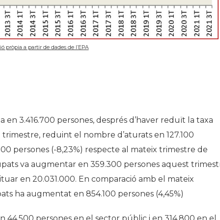
ió pròpia a partir de dades de l’EPA
a en 3.416.700 persones, després d’haver reduït la taxa
t trimestre, reduint el nombre d’aturats en 127.100
200 persones (-8,23%) respecte al mateix trimestre de
ocupats va augmentar en 359.300 persones aquest trimest
a situar en 20.031.000. En comparació amb el mateix
upats ha augmentat en 854.100 persones (4,45%)
 44.500 persones en el sector públic i en 314.800 en el