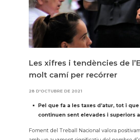
Les xifres i tendències de l
molt camí per recórrer
28 D'OCTUBRE DE 2021
Pel que fa a les taxes d’atur, tot i 
continuen sent elevades i superiors a
Foment del Treball Nacional valora positivam
amb un augment significatiu del nombre d’e