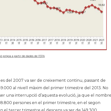
ió pròpia a partir de dades de l’EPA
 des del 2007 va ser de creixement continu, passant de
9.000 al nivell màxim del primer trimestre del 2013. No
 ser una interrupció d’aquesta evolució, ja que el nombr
108.800 persones en el primer trimestre, en el segon
n el tercer trimestre el descens va ser de 149.300