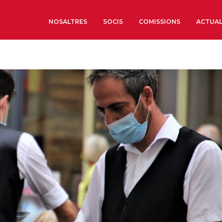
NOSALTRES
SOCIS
COMISSIONS
ACTUAL
Sobre nosaltres
Òrgans de Govern
Òrgans Consultius
Estructura Executiva
Institut d’Estudis Estrat
Societat Barcelonesa d’
Econòmics i Socials
Organitzacions territori
Organitzacions sectoria
Coneix més