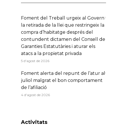
Foment del Treball urgeix al Govern
la retirada de la llei que restringeix la
compra d’habitatge després del
contundent dictamen del Consell de
Garanties Estatutàries i aturar els
atacs a la propietat privada
5 d'agost de 2026
Foment alerta del repunt de l’atur al
juliol malgrat el bon comportament
de l’afiliació
4 d'agost de 2026
Activitats