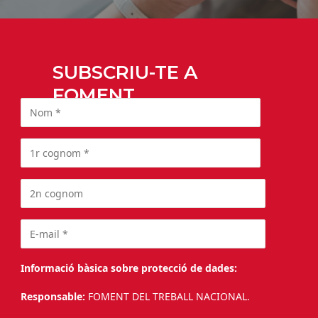
SUBSCRIU-TE A
FOMENT
Informació bàsica sobre protecció de dades:
Responsable:
FOMENT DEL TREBALL NACIONAL.