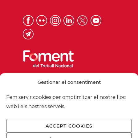
Via Laietana 32, 08003 Barcelona
Gestionar el consentiment
Tel. 93 484 12 00
foment@foment.com
Fem servir cookies per omptimitzar el nostre lloc
web i els nostres serveis.
ACCEPT COOKIES
© 2026 - Foment del Treball Nacional
Nosaltres
/
Associats
/
Comissions
/