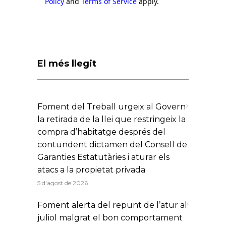
Policy
and
Terms of Service
apply.
El més llegit
Foment del Treball urgeix al Govern
la retirada de la llei que restringeix la
compra d’habitatge després del
contundent dictamen del Consell de
Garanties Estatutàries i aturar els
atacs a la propietat privada
5 d'agost de 2026
Foment alerta del repunt de l’atur al
juliol malgrat el bon comportament