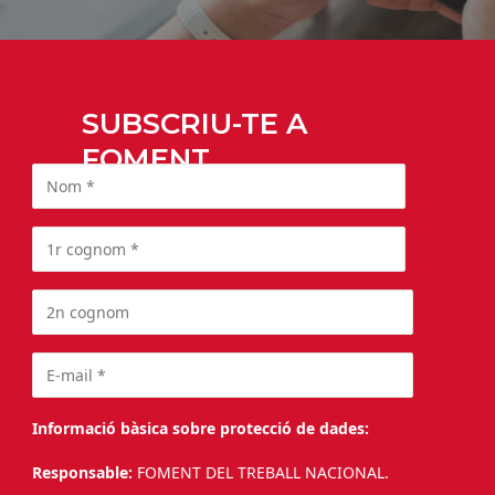
SUBSCRIU-TE A
FOMENT
Informació bàsica sobre protecció de dades:
Responsable:
FOMENT DEL TREBALL NACIONAL.