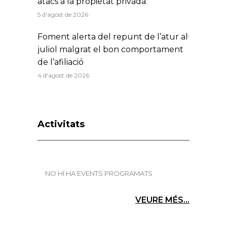
atacs a la propietat privada
5 d'agost de 2026
Foment alerta del repunt de l’atur al
juliol malgrat el bon comportament
de l’afiliació
4 d'agost de 2026
Activitats
NO HI HA EVENTS PROGRAMATS
VEURE MÉS...