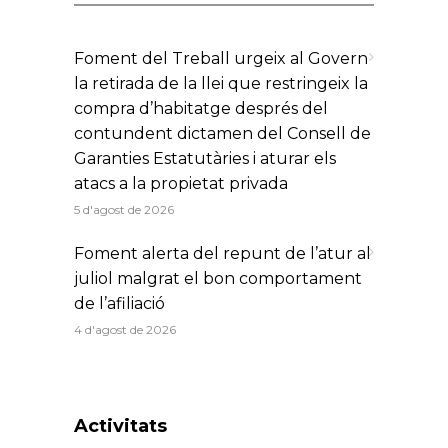
Foment del Treball urgeix al Govern
la retirada de la llei que restringeix la
compra d’habitatge després del
contundent dictamen del Consell de
Garanties Estatutàries i aturar els
atacs a la propietat privada
5 d'agost de 2026
Foment alerta del repunt de l’atur al
juliol malgrat el bon comportament
de l’afiliació
4 d'agost de 2026
Activitats