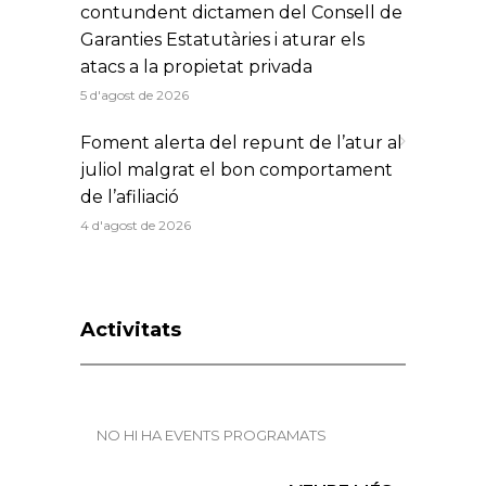
contundent dictamen del Consell de
Garanties Estatutàries i aturar els
atacs a la propietat privada
5 d'agost de 2026
Foment alerta del repunt de l’atur al
juliol malgrat el bon comportament
de l’afiliació
4 d'agost de 2026
Activitats
NO HI HA EVENTS PROGRAMATS