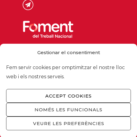
Via Laietana 32, 08003 Barcelona
Gestionar el consentiment
Tel. 93 484 12 00
foment@foment.com
Fem servir cookies per omptimitzar el nostre lloc
web i els nostres serveis.
ACCEPT COOKIES
© 2026 - Foment del Treball Nacional
Nosaltres
/
Associats
/
Comissions
/
NOMÉS LES FUNCIONALS
Actualitat
/
Serveis
/
Avís legal
/
Política de
privacitat
/
Política cookies
/
Privacitat
VEURE LES PREFERÈNCIES
xarxes socials