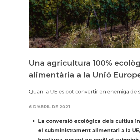
Una agricultura 100% ecolò
alimentària a la Unió Europ
Quan la UE es pot convertir en enemiga de s
6 D'ABRIL DE 2021
La conversió ecològica dels cultius i
el subministrament alimentari a la UE
hectàrea, posant en perill el submini