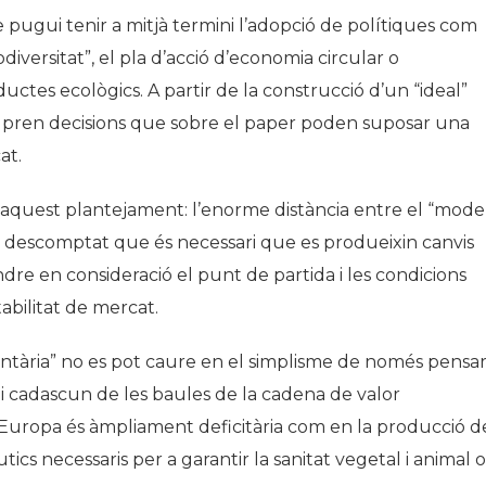
 pugui tenir a mitjà termini l’adopció de polítiques com
odiversitat”, el pla d’acció d’economia circular o
ctes ecològics. A partir de la construcció d’un “ideal”
ea pren decisions que sobre el paper poden suposar una
at.
n aquest plantejament: l’enorme distància entre el “mode
Per descomptat que és necessari que es produeixin canvis
dre en consideració el punt de partida i les condicions
tabilitat de mercat.
ntària” no es pot caure en el simplisme de només pensa
s i cadascun de les baules de la cadena de valor
 Europa és àmpliament deficitària com en la producció d
tics necessaris per a garantir la sanitat vegetal i animal o