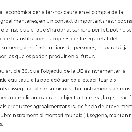
ria i econòmica per a fer-nos caure en el compte de la
agroalimentàries, en un context d’importants restriccions
re el risc que el que s’ha donat sempre per fet, pot no se
ó de les institucions europees per la seguretat del
e sumen gairebé 500 milions de persones, no perquè ja
 per les que es poden produir en el futur.
seu article 39, que l’objectiu de la UE és incrementar la
da equitatiu a la població agrícola, estabilitzar els
ents i assegurar al consumidor subministraments a preus
per a complir amb aquest objectiu. Primera, la generació
als productes agroalimentaris (suficiència de proveïmen
l subministrament alimentari mundial) i, segona, mantenir
s.