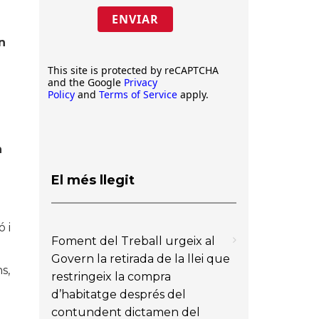
ENVIAR
n
This site is protected by reCAPTCHA
and the Google
Privacy
Policy
and
Terms of Service
apply.
n
El més llegit
 i
Foment del Treball urgeix al
Govern la retirada de la llei que
s,
restringeix la compra
d’habitatge després del
contundent dictamen del