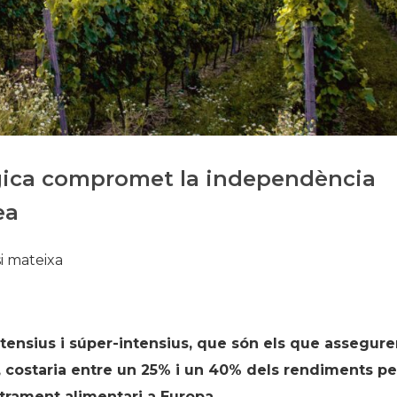
Història
Galeria de Presidents
Biblioteca Arxiu
Seu Social
gica compromet la independència
ea
i mateixa
ntensius i súper-intensius, que són els que assegur
, costaria entre un 25% i un 40% dels rendiments pe
strament alimentari a Europa.