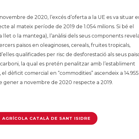
ovembre de 2020, l’excés d’oferta a la UE es va situar e
cte al mateix període de 2019 de 1.054 milions. Si bé el
a llet o la mantega), l’anàlisi dels seus components revel
ers països en oleaginoses, cereals, fruites tropicals,
 d’elles qualificades per risc de desforestació als seus païs
arboni, la qual es pretén penalitzar amb l’establiment
, el dèficit comercial en “commodities” ascendeix a 14.955
 de gener a novembre de 2020 respecte a 2019.
T AGRÍCOLA CATALÀ DE SANT ISIDRE