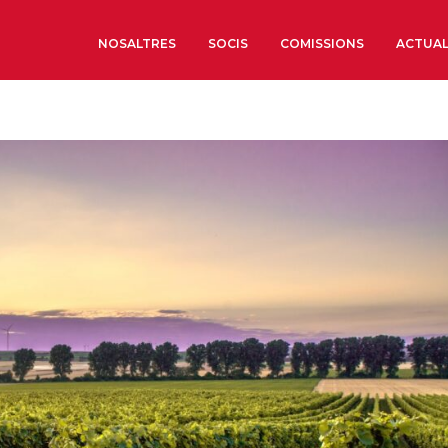
NOSALTRES
SOCIS
COMISSIONS
ACTUAL
Sobre nosaltres
Òrgans de Govern
Òrgans Consultius
Estructura Executiva
Institut d’Estudis Estrat
Societat Barcelonesa d’
Econòmics i Socials
Organitzacions territori
Organitzacions sectoria
Coneix més