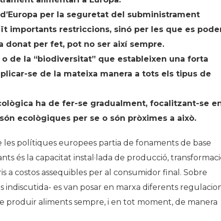
 d’Europa per la seguretat del subministrament
ït importants restriccions, sinó per les que es pode
a donat per fet, pot no ser així sempre.
 o de la “biodiversitat” que estableixen una forta
plicar-se de la mateixa manera a tots els tipus de
ecològica ha de fer-se gradualment, focalitzant-se e
a són ecològiques per se o són pròximes a això.
ó de les polítiques europees partia de fonaments de base
s és la capacitat instal·lada de producció, transformació
s a costos assequibles per al consumidor final. Sobre
s indiscutida- es van posar en marxa diferents regulacion
e produir aliments sempre, i en tot moment, de manera