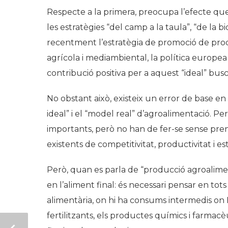
Respecte a la primera, preocupa l’efecte que
les estratègies “del camp a la taula”, “de la bi
recentment l’estratègia de promoció de produ
agrícola i mediambiental, la política europ
contribució positiva per a aquest “ideal” busc
No obstant això, existeix un error de base e
ideal” i el “model real” d’agroalimentació. 
importants, però no han de fer-se sense pren
existents de competitivitat, productivitat i es
Però, quan es parla de “producció agroalime
en l’aliment final: és necessari pensar en tot
alimentària, on hi ha consums intermedis on
fertilitzants, els productes químics i farmacèu