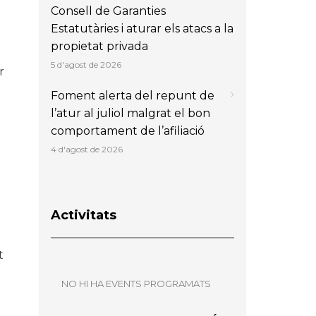
Consell de Garanties
Estatutàries i aturar els atacs a la
propietat privada
5 d'agost de 2026
r
Foment alerta del repunt de
l’atur al juliol malgrat el bon
comportament de l’afiliació
4 d'agost de 2026
Activitats
t
NO HI HA EVENTS PROGRAMATS