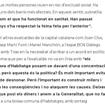
 que moltes persones viuen en risc d’exclusió social. Ha
ns dels barris més afectats. En aquest sentit, subratlla:
com el que ha funcionat en sanitat. Han passat
nys s
’
ha respectat la feina feta per l
’
anterior”.
altres exalcaldes de la capital catalana com Joan Clos,
osep Martí Font i Manel Manchón, a l’espai BCN Diàlegs.
b Trias en la necessitat d’arribar a un acord en polític
ema que per a l’exalcalde no va en línia amb
“
els
ora d
’
Habitatge posant-se davant d
’
una concentrac
 però aquesta és la polí
tica?
És molt important evit
de desnonar. Però l
’
important és construir milers i
n les conseqüències i no ataquem les causes. Deix
que posi els diners i anem a la Generalitat, que no fa
r a una bossa comuna d’habitatges, amb sorteig