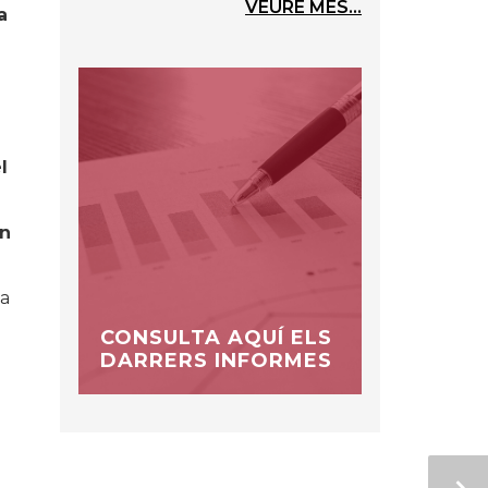
VEURE MÉS...
a
l
en
xa
CONSULTA AQUÍ ELS
DARRERS INFORMES