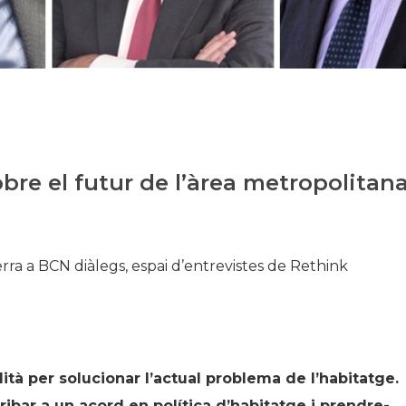
Història
Galeria de Presidents
Biblioteca Arxiu
Seu Social
bre el futur de l’àrea metropolitan
Serra a BCN diàlegs, espai d’entrevistes de Rethink
à per solucionar l’actual problema de l’habitatge.
ribar a un acord en política d’habitatge i prendre-