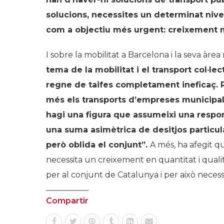
solucions, necessites un determinat nivel
com a objectiu més urgent: creixement m
I sobre la mobilitat a Barcelona i la seva àrea
tema de la mobilitat i el transport col·lect
regne de taifes completament ineficaç. Ro
més els transports d
’
empreses municipal
hagi una figura que assumeixi una respons
una suma asimètrica de desitjos particula
però oblida el conjunt”.
A més, ha afegit q
necessita un creixement en quantitat i quali
per al conjunt de Catalunya i per això nece
Compartir