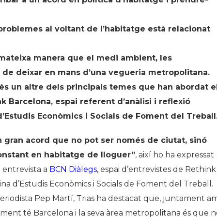
problemes al voltant de l’habitatge està relacionat
a mateixa manera que el medi ambient, les
ria de deixar en mans d’una vegueria metropolitana.
és un altre dels principals temes que han abordat e
k Barcelona, espai referent d’anàlisi i reflexió
d’Estudis Econòmics i Socials de Foment del Treball
 gran acord que no pot ser només de ciutat, sinó
constant en habitatge de lloguer”
, així ho ha expressat
a entrevista a
BCN Diàlegs
, espai d’entrevistes de Rethink
ina d’Estudis Econòmics i Socials de Foment del Treball.
riodista Pep Martí, Trias ha destacat que, juntament a
ment té Barcelona i la seva àrea metropolitana és que n