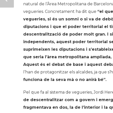
natural de l’Àrea Metropolitana de Barcelona 
vegueries. Concretament ha dit que
“
el que
vegueries, si és un somni o si va de debò
diputacions i que el poder territorial el 
descentralització de poder molt gran. I s
independents, aquest poder territorial 
suprimeixen les diputacions i s
’
estableix
que seria l’àrea metropolitana ampliada,
Aquest és el debat de base i aquest debat 
l’han de protagonitzar els alcaldes, ja que s’hi
funciona de la seva mà o no anirà bé”.
Pel que fa al sistema de vegueries, Jordi He
de descentralitzar com a govern i emergi
fragmentava en dos, la de l
’
interior i la q