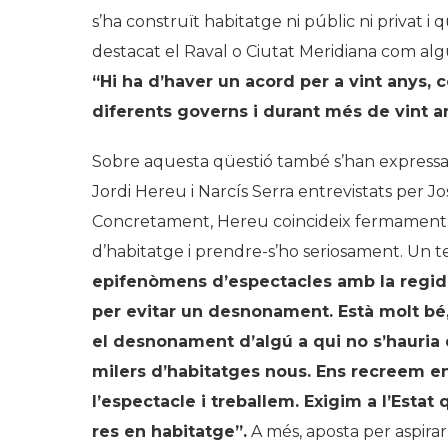
s’ha construït habitatge ni públic ni privat i
destacat el Raval o Ciutat Meridiana com algu
“
Hi ha d
’
haver un acord per a vint anys, 
diferents governs i durant més de vint a
Sobre aquesta qüestió també s’han expressat 
Jordi Hereu i Narcís Serra entrevistats per J
Concretament, Hereu coincideix fermament am
d’habitatge i prendre-s’ho seriosament. Un t
epifenòmens d
’
espectacles amb la regid
per evitar un desnonament. Està molt bé,
el desnonament d
’
algú a qui no s
’
hauria 
milers d
’
habitatges nous. Ens recreem e
l
’
espectacle i treballem. Exigim a l
’
Estat 
res en habitatge”.
A més, aposta per aspira