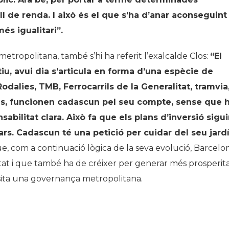
l de renda. I això és el que s
’
ha d
’
anar aconseguint
és igualitari”.
 metropolitana, també s’hi ha referit l’exalcalde Clos:
“
El
iu, avui dia s
’
articula en forma d
’
una espècie de
dalies, TMB, Ferrocarrils de la Generalitat, tramvia
s, funcionen cadascun pel seu compte, sense que h
abilitat clara. Això fa que els plans d
’
inversió sigu
rs. Cadascun té una petició per cuidar del seu jardí
ue, com a continuació lògica de la seva evolució, Barcelo
tat i que també ha de créixer per generar més prosperit
ssita una governança metropolitana.