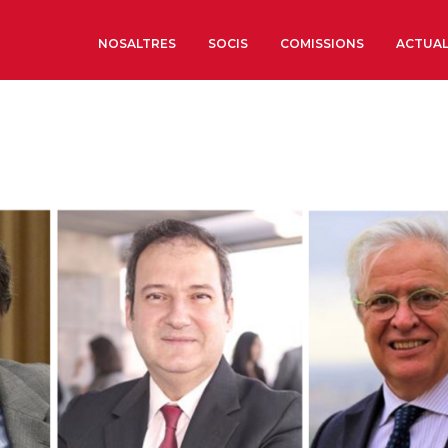
NOSALTRES
SOCIS
COMISSIONS
ACTUAL
Sobre nosaltres
Òrgans de Govern
Òrgans Consultius
Estructura Executiva
Institut d’Estudis Estrat
Societat Barcelonesa d’
Econòmics i Socials
Organitzacions territori
Organitzacions sectoria
Coneix més