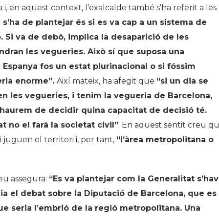
i, en aquest context, l’exalcalde també s’ha referit a les
 s
’
ha de plantejar és si es va cap a un sistema de
. Si va de debò, implica la desaparició de les
tindran les vegueries. Això sí que suposa una
i Espanya fos un estat plurinacional o si fóssim
seria enorme”.
Així mateix, ha afegit que
“
si un dia se
en les vegueries, i tenim la vegueria de Barcelona,
 haurem de decidir quina capacitat de decisió té.
no el farà la societat civil”
. En aquest sentit creu q
 juguen el territori i, per tant,
“
l’àrea metropolitana o
reu assegura:
“
Es va plantejar com la Generalitat s
’
hav
a el debat sobre la Diputació de Barcelona, que es
ue seria l
’
embrió de la regió metropolitana. Una