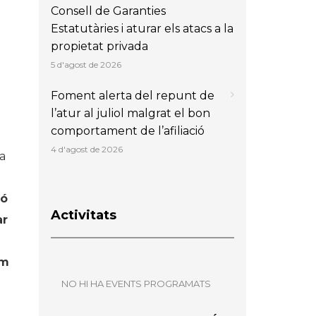
Consell de Garanties
Estatutàries i aturar els atacs a la
propietat privada
5 d'agost de 2026
Foment alerta del repunt de
l’atur al juliol malgrat el bon
comportament de l’afiliació
4 d'agost de 2026
a
ió
Activitats
ar
em
NO HI HA EVENTS PROGRAMATS