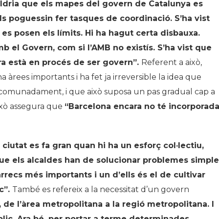
Caldria que els mapes del govern de Catalunya es
als poguessin fer tasques de coordinació. S
’
ha vist
s posen els límits. Hi ha hagut certa disbauxa.
b el Govern, com si l
’
AMB no existís. S
’
ha vist que
ra està en procés de ser govern”.
Referent a això,
àrees importants i ha fet ja irreversible la idea que
comunadament, i que això suposa un pas gradual cap a
això assegura que
“
Barcelona encara no té incorporad
 ciutat es fa gran quan hi ha un esforç col·lectiu,
 que els alcaldes han de solucionar problemes simpl
àrrecs més importants i un d
’
ells és el de cultivar
c”.
També es refereix a la necessitat d’un govern
,
de l’àrea metropolitana a la regió metropolitana. I
blic. Ara bé, per portar a terme determinades