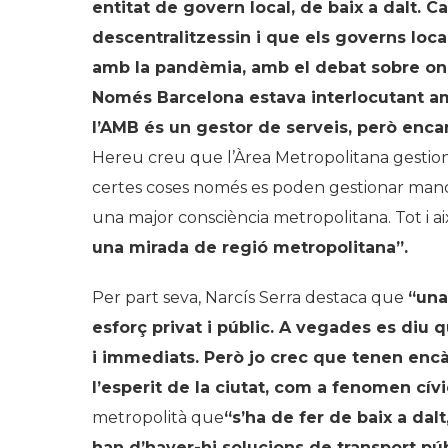
entitat de govern local, de baix a dalt. 
descentralitzessin i que els governs loc
amb la pandèmia, amb el debat sobre on e
Només Barcelona estava interlocutant am
l
’
AMB és un gestor de serveis, però enca
Hereu creu que l’Àrea Metropolitana gestiona 
certes coses només es poden gestionar man
una major consciència metropolitana. Tot i 
una mirada de regió metropolitana”.
Per part seva, Narcís Serra destaca que
“
una
esforç privat i públic. A vegades es diu
i immediats. Però jo crec que tenen enc
l
’
esperit de la ciutat, com a fenomen cívi
metropolità que
“
s
’
ha de fer de baix a dalt
han d
’
haver-hi solucions de transport pú