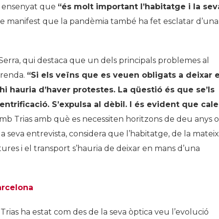
a ensenyat que
“és molt important l
’
habitatge i la sev
de manifest que la pandèmia també ha fet esclatar d’una
 Serra, qui destaca que un dels principals problemes al
 renda.
“Si els veïns que es veuen obligats a deixar e
hi hauria d
’
haver protestes. La qüestió és que se
’
ls
trificació. S
’
expulsa al dèbil. I és evident que cal
amb Trias amb què es necessiten horitzons de deu anys o
la seva entrevista, considera que l’habitatge, de la matei
ures i el transport s’hauria de deixar en mans d’una
arcelona
 Trias ha estat com des de la seva òptica veu l’evolució