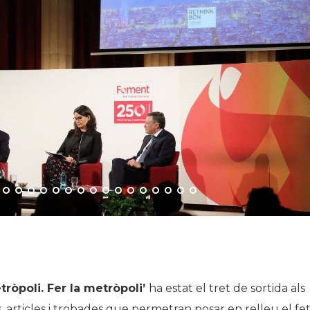
tròpoli. Fer la metròpoli’
ha estat el tret de sortida als
s, articles i trobades que permetran posar en relleu el fe