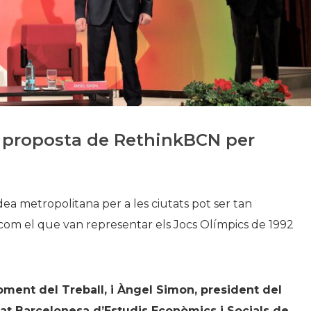
Història
Galeria de Presidents
Biblioteca Arxiu
Seu Social
la proposta de RethinkBCN per
a metropolitana per a les ciutats pot ser tan
com el que van representar els Jocs Olímpics de 1992
oment del Treball, i Àngel Simon, president del
tat Barcelonesa d’Estudis Econòmics i Socials de