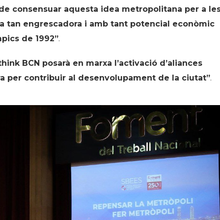
t de consensuar aquesta idea metropolitana per a le
dea tan engrescadora i amb tant potencial econòmic
mpics de 1992”
.
think BCN posarà en marxa l’activació d’aliances
ra per contribuir al desenvolupament de la ciutat”
.