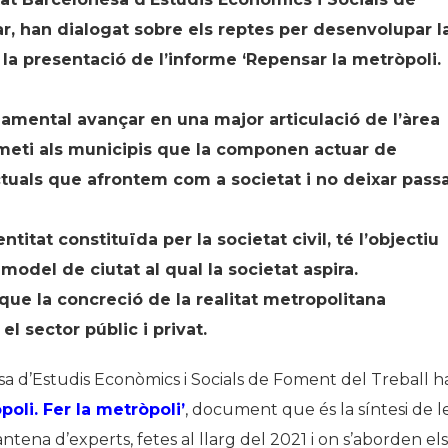
r, han dialogat sobre els reptes per desenvolupar l
n la presentació de l’informe ‘Repensar la metròpoli.
amental avançar en una major articulació de l’àrea
meti als municipis que la componen actuar de
tuals que afrontem com a societat i no deixar pass
titat constituïda per la societat civil, té l’objectiu
model de ciutat al qual la societat aspira.
que la concreció de la realitat metropolitana
el sector públic i privat.
a d’Estudis Econòmics i Socials de Foment del Treball h
oli. Fer la metròpoli’
, document que és la síntesi de l
tena d’experts, fetes al llarg del 2021 i on s’aborden els