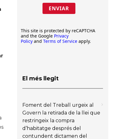
ENVIAR
a
This site is protected by reCAPTCHA
and the Google
Privacy
Policy
and
Terms of Service
apply.
ar
El més llegit
Foment del Treball urgeix al
Govern la retirada de la llei que
a
restringeix la compra
es
d’habitatge després del
contundent dictamen del