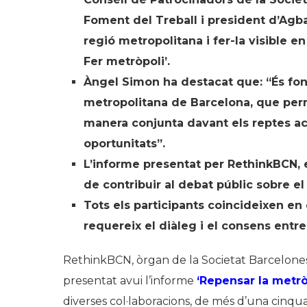
Foment del Treball i president d’Agba
regió metropolitana i fer-la visible e
Fer metròpoli’.
Àngel Simon ha destacat que: “És fon
metropolitana de Barcelona, que per
manera conjunta davant els reptes ac
oportunitats”.
L’informe presentat
per RethinkBCN, en
de contribuir al debat públic sobre el 
Tots els participants coincideixen en 
requereix el diàleg i el consens entre 
RethinkBCN, òrgan de la Societat Barcelones
presentat avui l’informe
‘Repensar la metròp
diverses col·laboracions, de més d’una cinquan