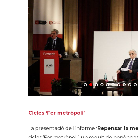
Cicles ‘Fer metròpoli’
La presentació de l’informe
‘Repensar la me
cicles ‘Fer metròpoli’, un seguit de ponèncie