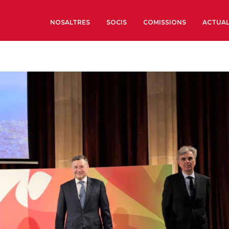
NOSALTRES
SOCIS
COMISSIONS
ACTUAL
Sobre nosaltres
Òrgans de Govern
Òrgans Consultius
Estructura Executiva
Institut d’Estudis Estrat
Societat Barcelonesa d’
Econòmics i Socials
Organitzacions territori
Organitzacions sectoria
Coneix més