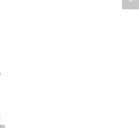
s
t
es