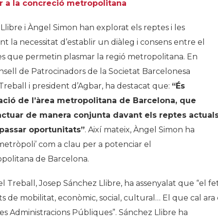
er a la concreció metropolitana
libre i Àngel Simon han explorat els reptes i les
 la necessitat d’establir un diàleg i consens entre el
ègies que permetin plasmar la regió metropolitana. En
nsell de Patrocinadors de la Societat Barcelonesa
Treball i president d’Agbar, ha destacat que:
“És
ació de l’àrea metropolitana de Barcelona, que
ctuar de manera conjunta davant els reptes actual
passar oportunitats”
. Així mateix, Àngel Simon ha
metròpoli’ com a clau per a potenciar el
politana de Barcelona.
l Treball, Josep Sánchez Llibre, ha assenyalat que “el fe
ts de mobilitat, econòmic, social, cultural… El que cal ara 
es Administracions Públiques”. Sánchez Llibre ha