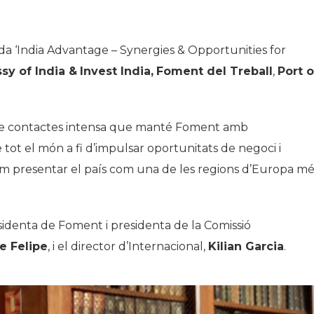
ada ‘India Advantage – Synergies & Opportunities for
sy of India &
Invest India,
Foment del Treball
,
Port o
 de contactes intensa que manté Foment amb
 tot el món a fi d’impulsar oportunitats de negoci i
com presentar el país com una de les regions d’Europa mé
sidenta de Foment i presidenta de la Comissió
e Felipe
, i el director d’Internacional,
Kilian Garcia
.