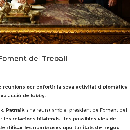
Història
Galeria de Presidents
Biblioteca Arxiu
Seu Social
 Foment del Treball
 reunions per enfortir la seva activitat diplomàtica
eva acció de lobby.
k. Patnaik
, s’ha reunit amb el president de Foment del
r les relacions bilaterals i les possibles vies de
dentificar les nombroses oportunitats de negoci