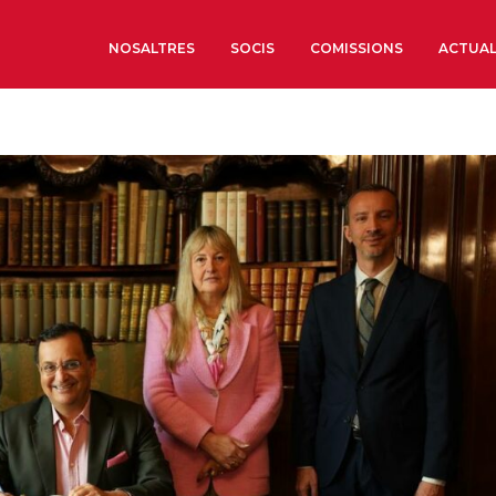
NOSALTRES
SOCIS
COMISSIONS
ACTUAL
Sobre nosaltres
Òrgans de Govern
Òrgans Consultius
Estructura Executiva
Institut d’Estudis Estrat
Societat Barcelonesa d’
Econòmics i Socials
Organitzacions territori
Organitzacions sectoria
Coneix més