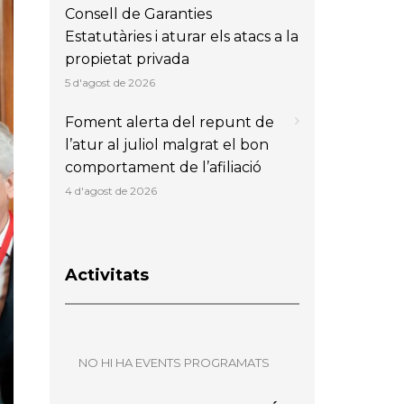
Consell de Garanties
Estatutàries i aturar els atacs a la
propietat privada
5 d'agost de 2026
Foment alerta del repunt de
l’atur al juliol malgrat el bon
comportament de l’afiliació
4 d'agost de 2026
Activitats
NO HI HA EVENTS PROGRAMATS