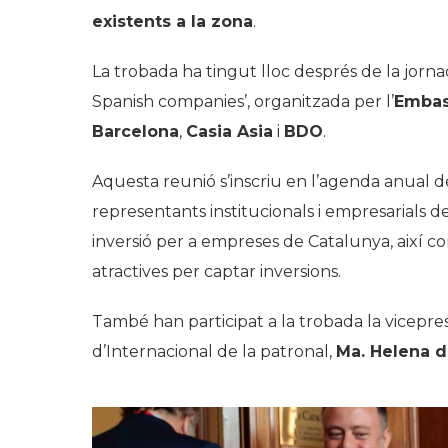
existents a la zona
.
La trobada ha tingut lloc després de la jorn
Spanish companies’, organitzada per l’
Embas
Barcelona
,
Casia Asia
i
BDO
.
Aquesta reunió s’inscriu en l’agenda anual
representants institucionals i empresarials de
inversió per a empreses de Catalunya, així 
atractives per captar inversions.
També han participat a la trobada la vicepre
d’Internacional de la patronal,
Ma. Helena d