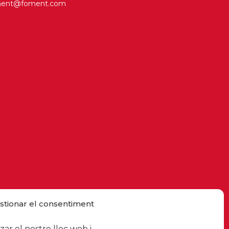
ment@foment.com
stionar el consentiment
ar el nostre lloc web i