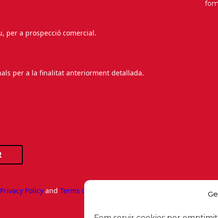
fo
au, per a prospecció comercial.
s per a la finalitat anteriorment detallada.
R
e
Privacy Policy
and
Terms of Service
apply.
Ge
Fem servir cookies per omptimitz