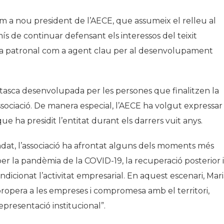
m a nou president de l’AECE, que assumeix el relleu al
 de continuar defensant els interessos del teixit
 la patronal com a agent clau per al desenvolupament
 tasca desenvolupada per les persones que finalitzen la
ssociació. De manera especial, l’AECE ha volgut expressar
 que ha presidit l’entitat durant els darrers vuit anys.
dat, l’associació ha afrontat alguns dels moments més
r la pandèmia de la COVID-19, la recuperació posterior i
icionat l’activitat empresarial. En aquest escenari, Mar
propera a les empreses i compromesa amb el territori,
representació institucional”.