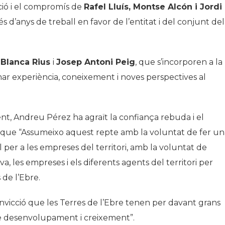
ació i el compromís de
Rafel Lluís, Montse Alcón i Jordi
s d’anys de treball en favor de l’entitat i del conjunt del
a
Blanca Rius
i
Josep Antoni Peig
, que s’incorporen a la
ar experiència, coneixement i noves perspectives al
nt, Andreu Pérez ha agraït la confiança rebuda i el
t que
“Assumeixo aquest repte amb la voluntat de fer un
 per a les empreses del territori, amb la voluntat de
, les empreses i els diferents agents del territori per
 de l’Ebre.
nvicció que les Terres de l’Ebre tenen per davant grans
e desenvolupament i creixement”.