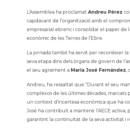
L’Assemblea ha proclamat
Andreu Pérez
co
capdavant de l’organització amb el compromís
empresarial ebrenc i consolidar el paper de
econòmic de les Terres de l’Ebre.
La jornada també ha servit per reconèixer la
seva etapa dins dels òrgans de govern de l’a
el seu agraïment a
Maria José Fernández
,
Andreu, ha ressaltat que
“Durant el seu man
complexos de les últimes dècades, marcats pe
un context d’incertesa econòmica que ha cond
José ha contribuït a mantenir l’AECE activa, 
garantint la continuïtat de la seva activitat i 