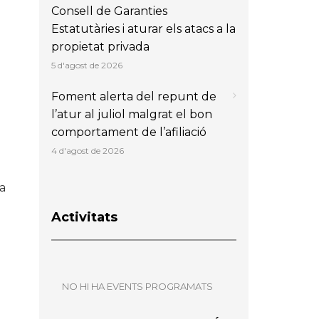
Consell de Garanties
Estatutàries i aturar els atacs a la
propietat privada
5 d'agost de 2026
Foment alerta del repunt de
l’atur al juliol malgrat el bon
comportament de l’afiliació
4 d'agost de 2026
a
Activitats
NO HI HA EVENTS PROGRAMATS