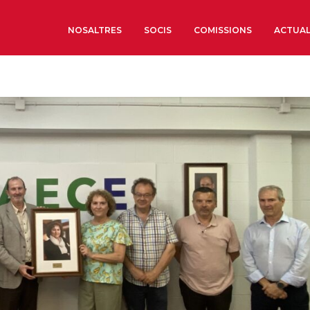
NOSALTRES
SOCIS
COMISSIONS
ACTUAL
Sobre nosaltres
Òrgans de Govern
Òrgans Consultius
Estructura Executiva
Institut d’Estudis Estrat
Societat Barcelonesa d’
Econòmics i Socials
Organitzacions territori
Organitzacions sectoria
Coneix més