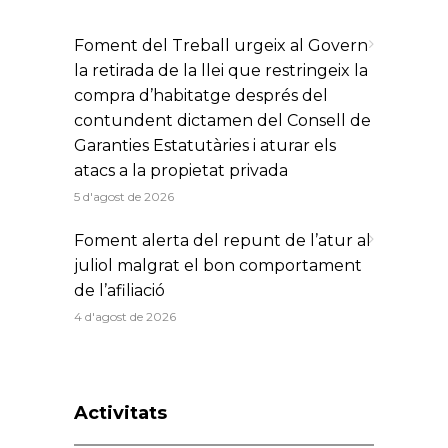
Foment del Treball urgeix al Govern
la retirada de la llei que restringeix la
compra d’habitatge després del
contundent dictamen del Consell de
Garanties Estatutàries i aturar els
atacs a la propietat privada
5 d'agost de 2026
Foment alerta del repunt de l’atur al
juliol malgrat el bon comportament
de l’afiliació
4 d'agost de 2026
Activitats