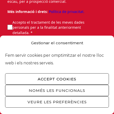
escau, per a prospecció comercial.
Més informació i drets:
Política de privacitat.
Accepto el tractament de les meves dades
personals per a la finalitat anteriorment
detallada. *
Gestionar el consentiment
Fem servir cookies per omptimitzar el nostre lloc
web i els nostres serveis.
ENVIAR
ACCEPT COOKIES
This site is protected by reCAPTCHA and the
NOMÉS LES FUNCIONALS
Google
Privacy Policy
and
Terms of Service
apply.
VEURE LES PREFERÈNCIES