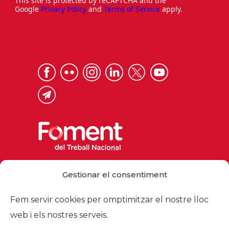
This site is protected by reCAPTCHA and the
Google
Privacy Policy
and
Terms of Service
apply.
Via Laietana 32, 08003 Barcelona
Gestionar el consentiment
Tel. 93 484 12 00
foment@foment.com
Fem servir cookies per omptimitzar el nostre lloc
web i els nostres serveis.