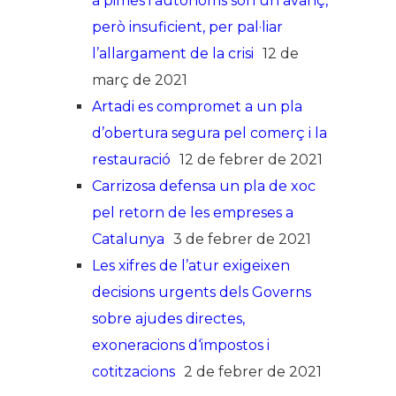
a pimes i autònoms són un avanç,
però insuficient, per pal·liar
l’allargament de la crisi
12 de
març de 2021
Artadi es compromet a un pla
d’obertura segura pel comerç i la
restauració
12 de febrer de 2021
Carrizosa defensa un pla de xoc
pel retorn de les empreses a
Catalunya
3 de febrer de 2021
Les xifres de l’atur exigeixen
decisions urgents dels Governs
sobre ajudes directes,
exoneracions d‘impostos i
cotitzacions
2 de febrer de 2021