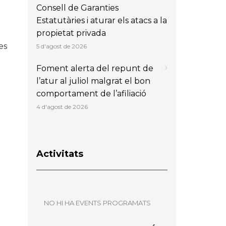
Consell de Garanties
Estatutàries i aturar els atacs a la
propietat privada
es
5 d'agost de 2026
Foment alerta del repunt de
l’atur al juliol malgrat el bon
comportament de l’afiliació
4 d'agost de 2026
Activitats
NO HI HA EVENTS PROGRAMATS