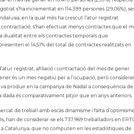
egistrat s’ha incrementat en 114.399 persones (29,06%), se
lusia, en la qual més ha crescut l’atur registrat
a contractació, s’han efectuat menys contractes que el m
la dualitat entre els contractes temporals que
presenten el 14,51% del total de contractes realitzats en
atur registrat, afiliació i contractació del mes de gener
ener és un mes negatiu per a l’ocupació, però considera
es va produir en la campanya de Nadal a conseqüència de 
la dada és comparativament pitjor que en anys anteriors.
mercat de treball amb escàs dinamisme i falta d’optimism
és, han de considerar-se els 737.969 treballadors en ERT
.139 a Catalunya, que no computen en les estadístiques de