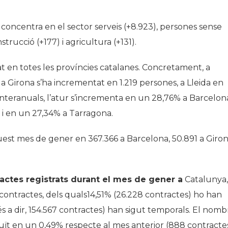
 concentra en el sector serveis (+8.923), persones sense
trucció (+177) i agricultura (+131).
t en totes les províncies catalanes. Concretament, a
 Girona s’ha incrementat en 1.219 persones, a Lleida en
interanuals, l’atur s’incrementa en un 28,76% a Barcelon
 i en un 27,34% a Tarragona.
quest mes de gener en 367.366 a Barcelona, 50.891 a Giron
actes registrats durant el mes de gener a
Catalunya,
contractes, dels quals14,51% (26.228 contractes) ho han
, és a dir, 154.567 contractes) han sigut temporals. El nomb
duït en un 0,49% respecte al mes anterior (888 contracte