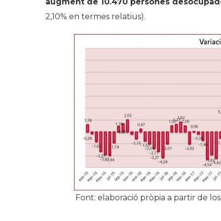
augment de 10.470 persones desocupade
2,10% en termes relatius).
Font: elaboració pròpia a partir de l