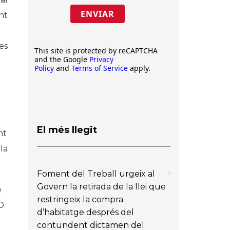
ENVIAR
nt
es
This site is protected by reCAPTCHA
and the Google
Privacy
Policy
and
Terms of Service
apply.
El més llegit
nt
la
Foment del Treball urgeix al
Govern la retirada de la llei que
e
restringeix la compra
O
d’habitatge després del
contundent dictamen del