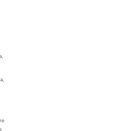
a,
a,
re
s