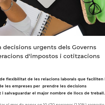
Història
Galeria de Presidents
Biblioteca Arxiu
Seu Social
en decisions urgents dels Governs
eracions d‘impostos i cotitzacions
flexibilitat de les relacions laborals que faciliten 
 de les empreses per prendre les decisions
t i salvaguardar el major nombre de llocs de treball.
r el mes de gener en 10.470 persones (2,10%) respecte 