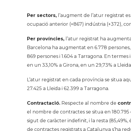
Per sectors,
l’augment de l’atur registrat es
ocupació anterior (+867) indústria (+372), cons
Per províncies,
l’atur registrat ha augmenta
Barcelona ha augmentat en 6.778 persones, a
869 persones i 1.604 a Tarragona. En termes 
en un 33,10% a Girona, en un 29,73% a Lleida
L’atur registrat en cada província se situa a
27.425 a Lleida i 62.399 a Tarragona.
Contractació.
Respecte al nombre de
contr
el nombre de contractes se situa en 180.795 
sigut de caràcter indefinit, i la resta (85,49%
de contractes registrats a Catalunya s’ha re