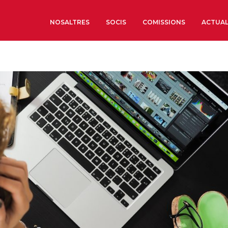
NOSALTRES
SOCIS
COMISSIONS
ACTUAL
Sobre nosaltres
Òrgans de Govern
Òrgans Consultius
Estructura Executiva
Institut d’Estudis Estrat
Societat Barcelonesa d’
Econòmics i Socials
Organitzacions territori
Organitzacions sectoria
Coneix més