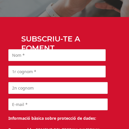
SUBSCRIU-TE A
FOMENT
Informació bàsica sobre protecció de dades: