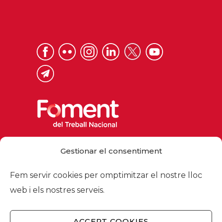
Via Laietana 32, 08003 Barcelona
Gestionar el consentiment
Tel. 93 484 12 00
foment@foment.com
Fem servir cookies per omptimitzar el nostre lloc
web i els nostres serveis.
ACCEPT COOKIES