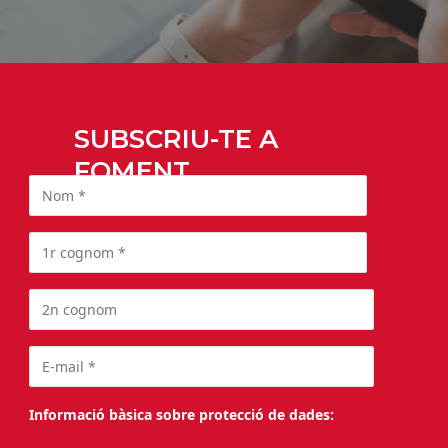
SUBSCRIU-TE A
FOMENT
Informació bàsica sobre protecció de dades: