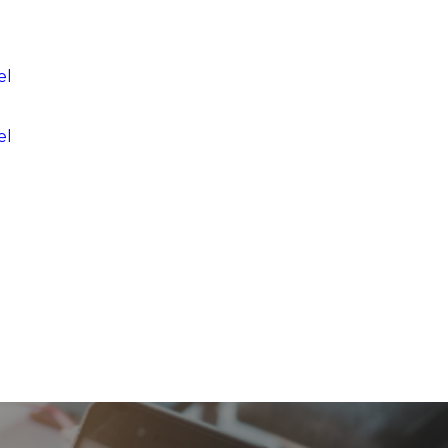
el
el