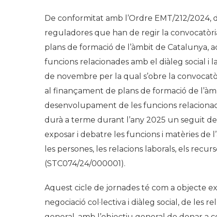
De conformitat amb l’Ordre EMT/212/2024, de
reguladores que han de regir la convocatòri
plans de formació de l’àmbit de Catalunya, a
funcions relacionades amb el diàleg social i l
de novembre per la qual s’obre la convocatòr
al finançament de plans de formació de l’àmb
desenvolupament de les funcions relacionades
durà a terme durant l’any 2025 un seguit de
exposar i debatre les funcions i matèries de l’
les persones, les relacions laborals, els recu
(STC074/24/000001).
Aquest cicle de jornades té com a objecte exp
negociació col·lectiva i diàleg social, de les 
general, amb l’objectiu general de donar a con