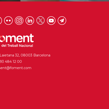
 Laietana 32, 08003 Barcelona
. 93 484 12 00
ment@foment.com