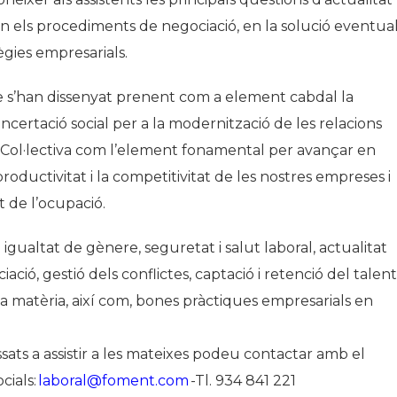
en els procediments de negociació, en la solució eventua
tègies empresarials.
e s’han dissenyat prenent com a element cabdal la
oncertació social per a la modernització de les relacions
ó Col·lectiva com l’element fonamental per avançar en
uctivitat i la competitivitat de les nostres empreses i
at de l’ocupació.
gualtat de gènere, seguretat i salut laboral, actualitat
ció, gestió dels conflictes, captació i retenció del talent
a matèria, així com, bones pràctiques empresarials en
ssats a assistir a les mateixes podeu contactar amb el
cials:
laboral@foment.com
-Tl. 934 841 221