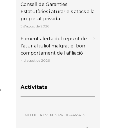
Consell de Garanties
l
Estatutàries i aturar els atacs a la
propietat privada
5 d'agost de 2026
Foment alerta del repunt de
l’atur al juliol malgrat el bon
comportament de l’afiliació
4 d'agost de 2026
Activitats
,
NO HI HA EVENTS PROGRAMATS