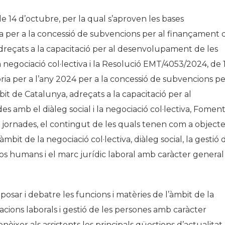
 14 d’octubre, per la qual s’aproven les bases
a per a la concessió de subvencions per al finançament 
dreçats a la capacitació per al desenvolupament de les
a negociació col·lectiva i la Resolució EMT/4053/2024, de 
ia per a l’any 2024 per a la concessió de subvencions pe
it de Catalunya, adreçats a la capacitació per al
 amb el diàleg social i la negociació col·lectiva, Fomen
 jornades, el contingut de les quals tenen com a object
àmbit de la negociació col·lectiva, diàleg social, la gestió 
rsos humans i el marc jurídic laboral amb caràcter general
osar i debatre les funcions i matèries de l’àmbit de la
relacions laborals i gestió de les persones amb caràcter
èixer als assistents les principals qüestions d’actualitat