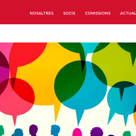
NOSALTRES
SOCIS
COMISSIONS
ACTUAL
Sobre nosaltres
Òrgans de Govern
Òrgans Consultius
Estructura Executiva
Institut d’Estudis Estrat
Societat Barcelonesa d’
Econòmics i Socials
Organitzacions territori
Organitzacions sectoria
Coneix més