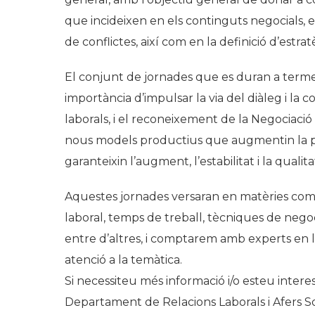
que incideixen en els continguts negocials, 
de conflictes, així com en la definició d’estra
El conjunt de jornades que es duran a term
importància d’impulsar la via del diàleg i la c
laborals, i el reconeixement de la Negociaci
nous models productius que augmentin la prod
garanteixin l’augment, l’estabilitat i la qualit
Aquestes jornades versaran en matèries com i
laboral, temps de treball, tècniques de negocia
entre d’altres, i comptarem amb experts en l
atenció a la temàtica.
Si necessiteu més informació i/o esteu intere
Departament de Relacions Laborals i Afers So