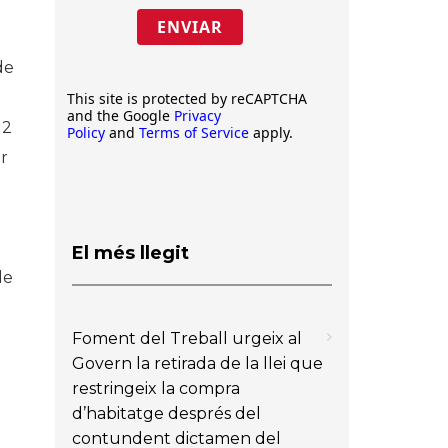
ENVIAR
de
This site is protected by reCAPTCHA
and the Google
Privacy
12
Policy
and
Terms of Service
apply.
r
t
e
El més llegit
de
Foment del Treball urgeix al
Govern la retirada de la llei que
restringeix la compra
d’habitatge després del
contundent dictamen del