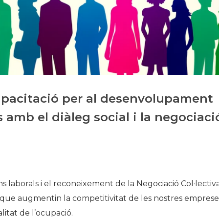
Història
Galeria de Presidents
Biblioteca Arxiu
Seu Social
capacitació per al desenvolupament
 amb el diàleg social i la negociaci
ns laborals i el reconeixement de la Negociació Col·lectiv
ue augmentin la competitivitat de les nostres empreses
alitat de l’ocupació.