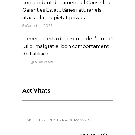
contundent dictamen del Consell de
Garanties Estatutàries i aturar els
atacs a la propietat privada
5 d'agost de 2026
Foment alerta del repunt de l’atur al
juliol malgrat el bon comportament
de l’afiliació
4 d'agost de 2026
Activitats
NO HI HA EVENTS PROGRAMATS