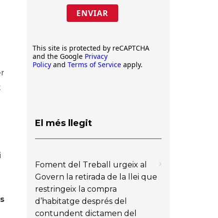
ENVIAR
This site is protected by reCAPTCHA
and the Google
Privacy
Policy
and
Terms of Service
apply.
er
t
El més llegit
n
i
Foment del Treball urgeix al
Govern la retirada de la llei que
restringeix la compra
es
d’habitatge després del
contundent dictamen del