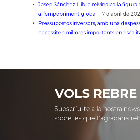
Pressupostos inversors, amb una despesa
necessiten millores importants en fiscalit
VOLS REBRE 
Subscriu-te a la nostra news
sobre les que t’agradaria reb