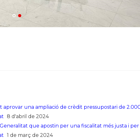
 aprovar una ampliació de crèdit pressupostari de 2.00
at
8 d'abril de 2024
neralitat que apostin per una fiscalitat més justa i per 
at
1 de març de 2024
 de l’empresari i carrega contra el decreixement, que por
23