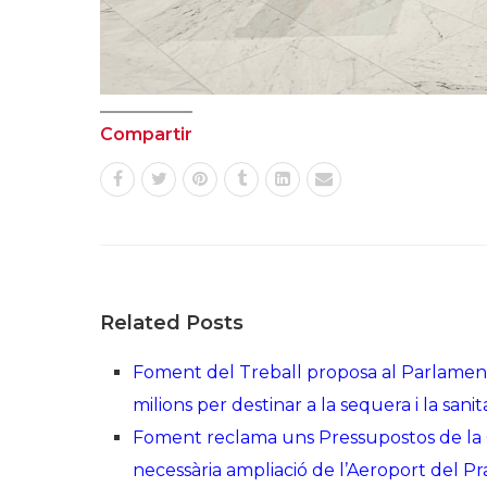
Compartir
Related Posts
Foment del Treball proposa al Parlament
milions per destinar a la sequera i la sanit
Foment reclama uns Pressupostos de la Ge
necessària ampliació de l’Aeroport del Pr
Josep Sánchez Llibre reivindica la figura
a l’empobriment global
17 d'abril de 20