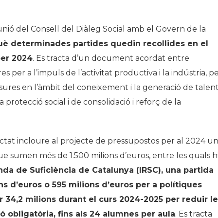
unió del Consell del Diàleg Social amb el Govern de la
è determinades partides quedin recollides en el
per 2024
. Es tracta d’un document acordat entre
 per a l’impuls de l’activitat productiva i la indústria, p
sures en l’àmbit del coneixement i la generació de talen
 protecció social i de consolidació i reforç de la
actat incloure al projecte de pressupostos per al 2024 u
e sumen més de 1.500 milions d’euros, entre les quals h
nda de Suficiència de Catalunya (IRSC), una partida
ns d’euros o 595 milions d’euros per a polítiques
r 34,2 milions durant el curs 2024-2025 per reduir l
ó obligatòria, fins als 24 alumnes per aula
. Es tracta