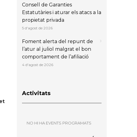
Consell de Garanties
Estatutàries i aturar els atacs a la
propietat privada
5 d'agost de 2026
Foment alerta del repunt de
l’atur al juliol malgrat el bon
comportament de l’afiliació
4 d'agost de 2026
Activitats
et
NO HI HA EVENTS PROGRAMATS