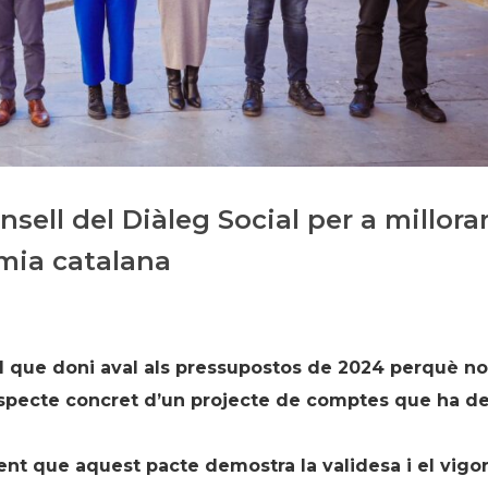
Història
Galeria de Presidents
Biblioteca Arxiu
Seu Social
sell del Diàleg Social per a millora
omia catalana
d que doni aval als pressupostos de 2024 perquè no
aspecte concret d’un projecte de comptes que ha d
ent que aquest pacte demostra la validesa i el vigo