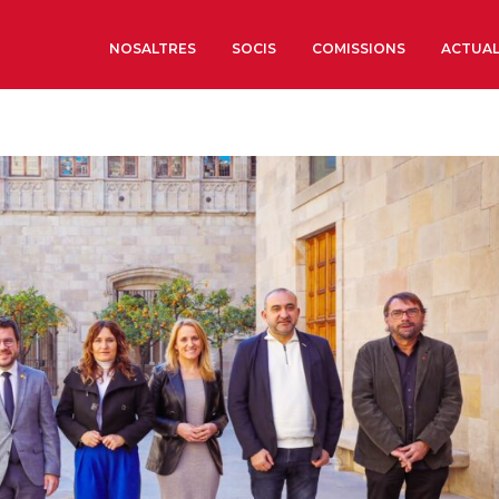
NOSALTRES
SOCIS
COMISSIONS
ACTUAL
Sobre nosaltres
Òrgans de Govern
Òrgans Consultius
Estructura Executiva
Institut d’Estudis Estrat
Societat Barcelonesa d’
Econòmics i Socials
Organitzacions territori
Organitzacions sectoria
Coneix més