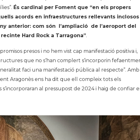
lies”.
És cardinal per Foment que “en els propers
ells acords en infraestructures rellevants inclosos 
any anterior: com són l’ampliació de l’aeroport del
el recinte Hard Rock a Tarragona”
.
romisos presos i no hem vist cap manifestació positiva i,
estructures que no s’han complert s’incorporin fefaentme
neralitat faci una manifestació pública al respecte”. Amb
ent Aragonès ens ha dit que ell compleix tots els
s’incorporaran al pressupost de 2024 i haig de confiar 