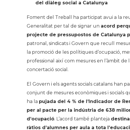
del diàleg social a Catalunya
Foment del Treball ha participat avui a la re
Generalitat per tal de signar un
acord perqu
projecte de pressupostos de Catalunya 
patronal, sindicats i Govern que recull mesures
la promoció de les polítiques d’ocupació, me
professional així com mesures en l’àmbit de la
concertació social.
El Govern i els agents socials catalans han p
conjunt de mesures econòmiques i socials qu
ha la
pujada del 4 % de l’Indicador de Re
per al pacte per la indústria de 638 milio
d’ocupació
. L’acord també planteja
destina
ràtios d’alumnes per aula a tota l’educaci