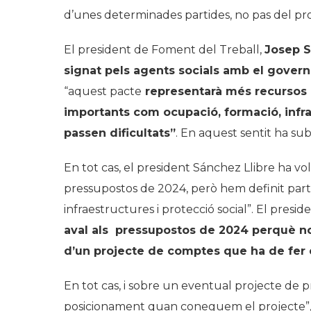
d’unes determinades partides, no pas del pr
El president de Foment del Treball,
Josep S
signat pels agents socials amb el govern
“aquest pacte
representarà més recursos 
importants com ocupació, formació, infr
passen dificultats”
. En aquest sentit ha sub
En tot cas, el president Sánchez Llibre ha vo
pressupostos de 2024, però hem definit part
infraestructures i protecció social”. El presi
aval als pressupostos de 2024 perquè no
d’un projecte de comptes que ha de fer 
En tot cas, i sobre un eventual projecte de 
posicionament quan coneguem el projecte”,