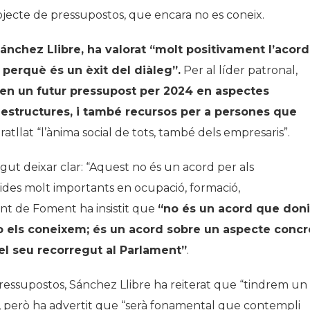
ojecte de pressupostos, que encara no es coneix.
ánchez Llibre, ha valorat “molt positivament l’acord
 perquè és un èxit del diàleg”.
Per al líder patronal,
en un futur pressupost per 2024 en aspectes
aestructures, i també recursos per a persones que
ratllat “l’ànima social de tots, també dels empresaris”.
lgut deixar clar: “Aquest no és un acord per als
ides molt importants en ocupació, formació,
dent de Foment ha insistit que
“no és un acord que doni
 els coneixem; és un acord sobre un aspecte concr
el seu recorregut al Parlament”
.
pressupostos, Sánchez Llibre ha reiterat que “tindrem un
 però ha advertit que “serà fonamental que contempli