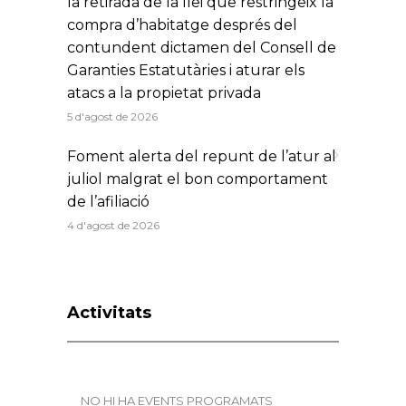
la retirada de la llei que restringeix la
compra d’habitatge després del
contundent dictamen del Consell de
Garanties Estatutàries i aturar els
atacs a la propietat privada
5 d'agost de 2026
Foment alerta del repunt de l’atur al
juliol malgrat el bon comportament
de l’afiliació
4 d'agost de 2026
Activitats
NO HI HA EVENTS PROGRAMATS