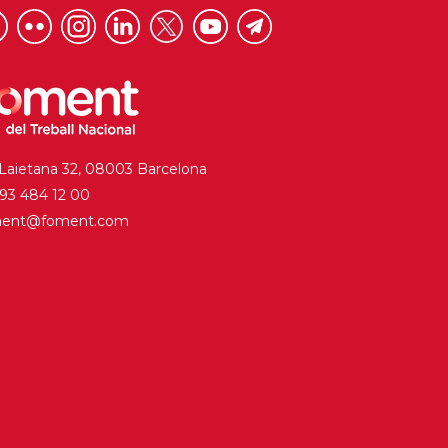
 Laietana 32, 08003 Barcelona
. 93 484 12 00
ment@foment.com