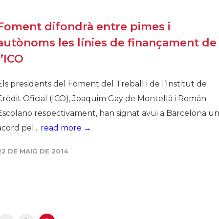
Foment difondrà entre pimes i
autònoms les línies de finançament de
l’ICO
Els presidents del Foment del Treball i de l’Institut de
Crèdit Oficial (ICO), Joaquim Gay de Montellà i Román
Escolano respectivament, han signat avui a Barcelona u
acord pel...
read more →
22 DE MAIG DE 2014