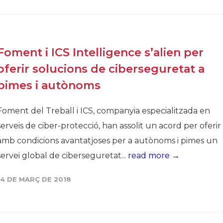
Història
Galeria de Presidents
Biblioteca Arxiu
Foment i ICS Intelligence s’alien per
Seu Social
oferir solucions de ciberseguretat a
pimes i autònoms
Foment del Treball i ICS, companyia especialitzada en
serveis de ciber-protecció, han assolit un acord per oferir
amb condicions avantatjoses per a autònoms i pimes un
servei global de ciberseguretat...
read more →
14 DE MARÇ DE 2018