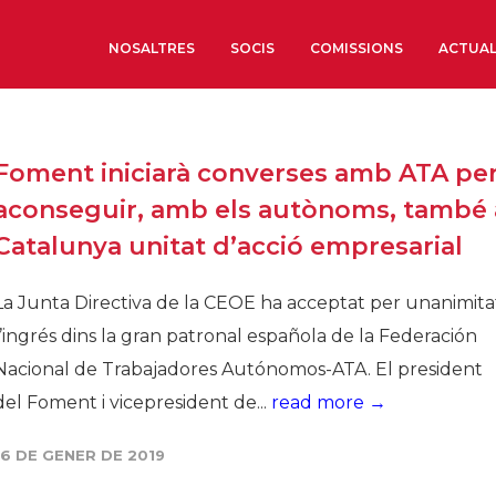
NOSALTRES
SOCIS
COMISSIONS
ACTUAL
Sobre nosaltres
Foment iniciarà converses amb ATA pe
Òrgans de Govern
aconseguir, amb els autònoms, també 
Òrgans Consultius
Catalunya unitat d’acció empresarial
Estructura Executiva
Institut d’Estudis Estrat
La Junta Directiva de la CEOE ha acceptat per unanimita
Societat Barcelonesa d’
l’ingrés dins la gran patronal española de la Federación
Econòmics i Socials
Nacional de Trabajadores Autónomos-ATA. El president
Organitzacions territori
del Foment i vicepresident de...
read more →
Organitzacions sectoria
16 DE GENER DE 2019
Coneix més