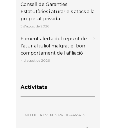
Consell de Garanties
Estatutàries i aturar els atacs a la
propietat privada
5 d'agost de 2026
Foment alerta del repunt de
l’atur al juliol malgrat el bon
comportament de l’afiliació
4 d'agost de 2026
Activitats
NO HI HA EVENTS PROGRAMATS