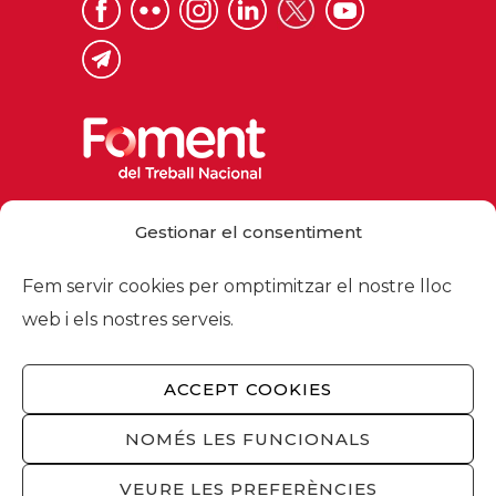
Via Laietana 32, 08003 Barcelona
Gestionar el consentiment
Tel. 93 484 12 00
foment@foment.com
Fem servir cookies per omptimitzar el nostre lloc
web i els nostres serveis.
ACCEPT COOKIES
© 2026 - Foment del Treball Nacional
Nosaltres
/
Associats
/
Comissions
/
NOMÉS LES FUNCIONALS
Actualitat
/
Serveis
/
Avís legal
/
Política de
privacitat
/
Política cookies
/
Privacitat
VEURE LES PREFERÈNCIES