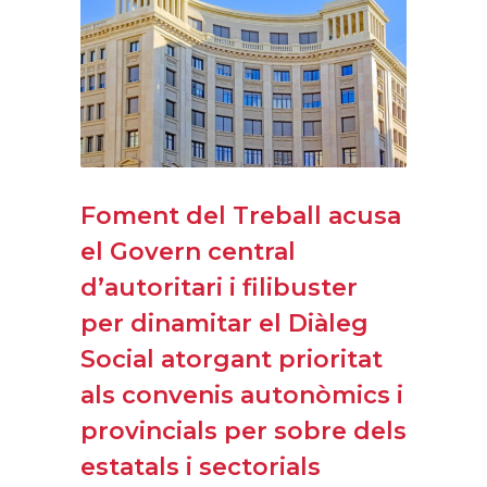
Foment del Treball acusa
el Govern central
d’autoritari i filibuster
per dinamitar el Diàleg
Social atorgant prioritat
als convenis autonòmics i
provincials per sobre dels
estatals i sectorials