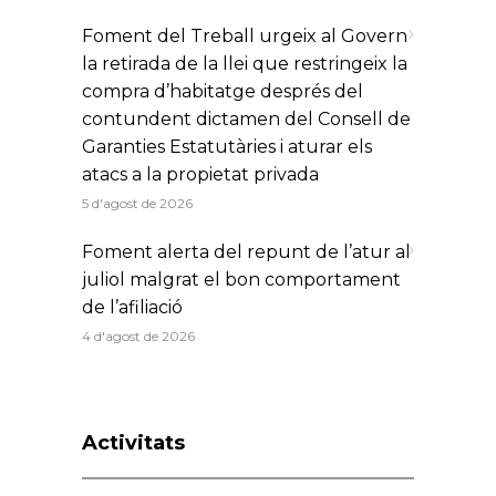
Foment del Treball urgeix al Govern
la retirada de la llei que restringeix la
compra d’habitatge després del
contundent dictamen del Consell de
Garanties Estatutàries i aturar els
atacs a la propietat privada
5 d'agost de 2026
Foment alerta del repunt de l’atur al
juliol malgrat el bon comportament
de l’afiliació
4 d'agost de 2026
Activitats