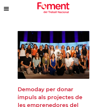
Demoday per donar
impuls als projectes de
les emprenedores del