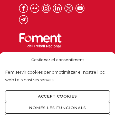
Via Laietana 32, 08003 Barcelona
Gestionar el consentiment
Tel. 93 484 12 00
foment@foment.com
Fem servir cookies per omptimitzar el nostre lloc
web i els nostres serveis.
ACCEPT COOKIES
© 2026 - Foment del Treball Nacional
Nosaltres
/
Associats
/
Comissions
/
NOMÉS LES FUNCIONALS
Actualitat
/
Serveis
/
Avís legal
/
Política de