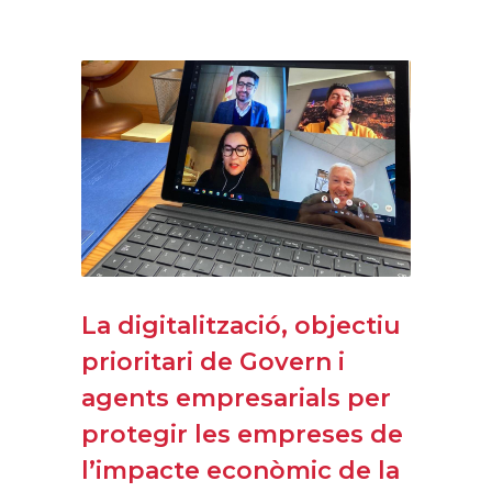
La digitalització, objectiu
prioritari de Govern i
agents empresarials per
protegir les empreses de
l’impacte econòmic de la