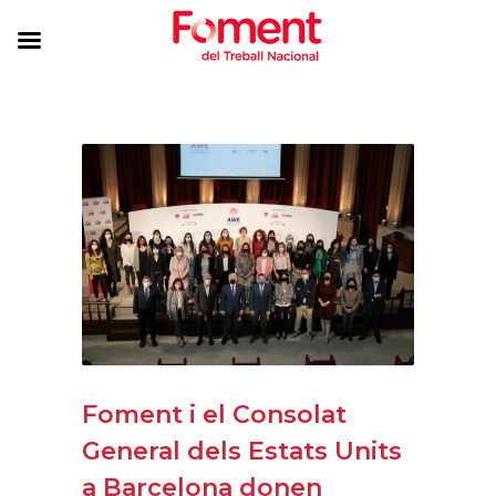
Foment i el Consolat
General dels Estats Units
a Barcelona donen