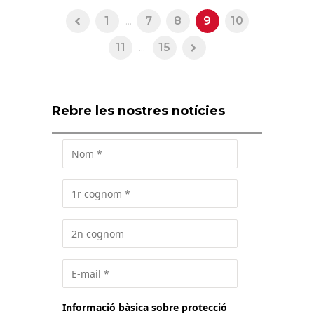
1
...
7
8
9
10
11
...
15
Rebre les nostres notícies
Informació bàsica sobre protecció